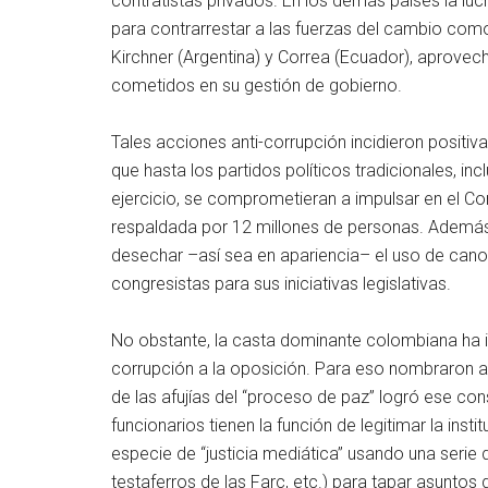
contratistas privados. En los demás países la lu
para contrarrestar a las fuerzas del cambio como 
Kirchner (Argentina) y Correa (Ecuador), aprovec
cometidos en su gestión de gobierno.
Tales acciones anti-corrupción incidieron positi
que hasta los partidos políticos tradicionales, i
ejercicio, se comprometieran a impulsar en el Co
respaldada por 12 millones de personas. Además, 
desechar –así sea en apariencia– el uso de canon
congresistas para sus iniciativas legislativas.
No obstante, la casta dominante colombiana ha int
corrupción a la oposición. Para eso nombraron al
de las afujías del “proceso de paz” logró ese con
funcionarios tienen la función de legitimar la instit
especie de “justicia mediática” usando una serie d
testaferros de las Farc, etc.) para tapar asunto