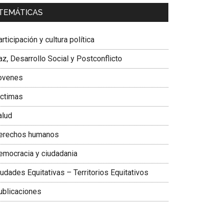
a. Carolina Corcho Mejía,
Presidenta Corporación
TEMÁTICAS
atinoamericana Sur, Vicepresidenta Federación
édica Colombiana
rticipación y cultura política
z, Desarrollo Social y Postconflicto
ovenes
ictimas
alud
erechos humanos
emocracia y ciudadania
udades Equitativas – Territorios Equitativos
ublicaciones