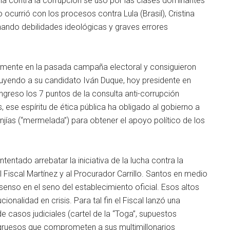
cha contra la corrupción se usó por las clases dominantes
ocurrió con los procesos contra Lula (Brasil), Cristina
hando debilidades ideológicas y graves errores
vamente en la pasada campaña electoral y consiguieron
ncluyendo a su candidato Iván Duque, hoy presidente en
ngreso los 7 puntos de la consulta anti-corrupción
ese espíritu de ética pública ha obligado al gobierno a
jías (“mermelada”) para obtener el apoyo político de los
entado arrebatar la iniciativa de la lucha contra la
 Fiscal Martínez y al Procurador Carrillo. Santos en medio
senso en el seno del establecimiento oficial. Esos altos
ucionalidad en crisis. Para tal fin el Fiscal lanzó una
e casos judiciales (cartel de la “Toga”, supuestos
s gruesos que comprometen a sus multimillonarios