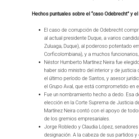
Hechos puntuales sobre el “caso Odebrecht” y el 
El caso de corrupción de Odebrecht compro
al actual presidente Duque, a varios candi
Zuluaga, Duque), al poderoso potentado emp
Corficolombiana), y a muchos funcionarios, 
Néstor Humberto Martínez Neira fue elegid
haber sido ministro del interior y de justici
el último período de Santos, y asesor juríd
el Grupo Aval, que está comprometido en e
Fue un nombramiento hecho a dedo. Esa dec
elección en la Corte Suprema de Justicia de
Martínez Neira contó con el apoyo de todos 
de los gremios empresariales.
Jorge Robledo y Claudia López, senadores 
designación. A la cabeza de sus partidos y