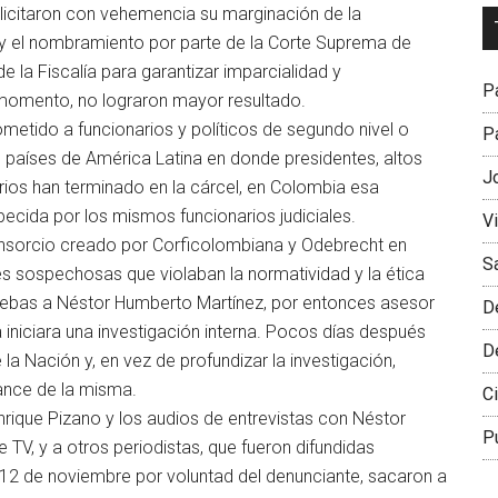
solicitaron con vehemencia su marginación de la
Dr
 y el nombramiento por parte de la Corte Suprema de
L
e la Fiscalía para garantizar imparcialidad y
M
Pa
u momento, no lograron mayor resultado.
metido a funcionarios y políticos de segundo nivel o
Pa
os países de América Latina en donde presidentes, altos
J
ios han terminado en la cárcel, en Colombia esa
pecida por los mismos funcionarios judiciales.
V
consorcio creado por Corficolombiana y Odebrecht en
S
s sospechosas que violaban la normatividad y la ética
ruebas a Néstor Humberto Martínez, por entonces asesor
D
a iniciara una investigación interna. Pocos días después
D
 la Nación y, en vez de profundizar la investigación,
vance de la misma.
Ci
rique Pizano y los audios de entrevistas con Néstor
P
TV, y a otros periodistas, que fueron difundidas
2 de noviembre por voluntad del denunciante, sacaron a