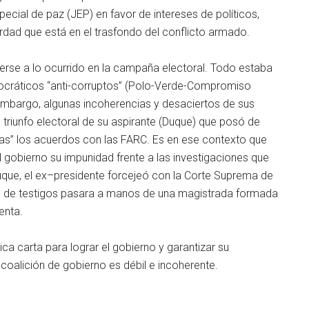
especial de paz (JEP) en favor de intereses de políticos,
erdad que está en el trasfondo del conflicto armado.
aerse a lo ocurrido en la campaña electoral. Todo estaba
mocráticos “anti-corruptos” (Polo-Verde-Compromiso
mbargo, algunas incoherencias y desaciertos de sus
l triunfo electoral de su aspirante (Duque) que posó de
zas” los acuerdos con las FARC. Es en ese contexto que
l gobierno su impunidad frente a las investigaciones que
uque, el ex–presidente forcejeó con la Corte Suprema de
ón de testigos pasara a manos de una magistrada formada
enta.
ica carta para lograr el gobierno y garantizar su
coalición de gobierno es débil e incoherente.