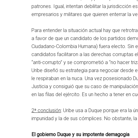
patrones. Igual, intentan debilitar la jurisdicción 
empresarios y militares que quieren enterrar la v
Para entender la situación actual hay que retrotr
a favor de que un candidato de los partidos de
Ciudadano-Colombia Humana) fuera electo. Sin e
candidatos facilitaron a las derechas corruptas e
“anti-corrupto” y se comprometió a “no hacer tri
Uribe diseñó su estrategia para negociar desde e
le respiraban en la nuca. Una vez posesionado D
Justicia y consiguió que su caso de manipulaci
en las filas del ejército. Es un hecho a tener en cu
2ª conclusión
: Uribe usa a Duque porque era la ún
impunidad y la de sus cómplices. No obstante, la 
El gobierno Duque y su impotente demagogia