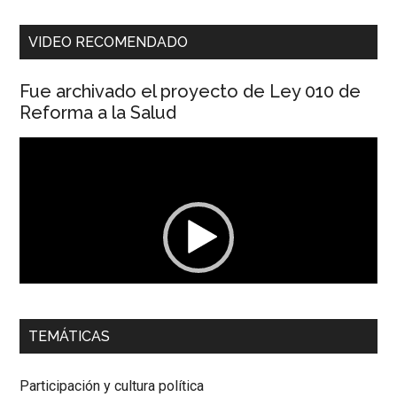
VIDEO RECOMENDADO
Fue archivado el proyecto de Ley 010 de
Reforma a la Salud
Reproductor
de
vídeo
00:00
01:04
TEMÁTICAS
Dra. Carolina Corcho Mejía,
Presidenta Corporación
Latinoamericana Sur, Vicepresidenta Federación Médica
Participación y cultura política
Colombiana