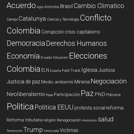
Acuerdo
Cambio Climatico
Brasil
Amnistia
Agro
Conflicto
Catalunya
Campo
Ciencia y Tecnología
Colombia
Corrupción
crisis capitalismo
Democracia
Derechos Humanos
Elecciones
Economía
Ecuador
Educación
Colombia
Iglesia
ELN
Justicia
Fast Track
España
Negociación
Justicia de paz
Mineria
Medio ambiente
Paz
Neoliberalismo
PND
Participación
Pobreza
Papa
Politica
Politica EEUU
reforma
protesta social
salud
Reforma tributaria
religión
Renegociación
revolucion
Trump
Victimas
Terrorismo
Venezuela