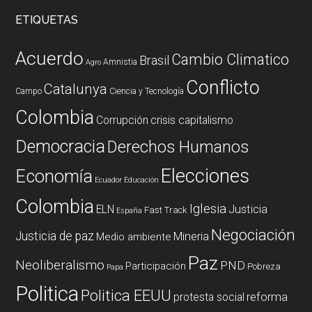
ETIQUETAS
Acuerdo
Cambio Climatico
Brasil
Amnistia
Agro
Conflicto
Catalunya
Campo
Ciencia y Tecnología
Colombia
Corrupción
crisis capitalismo
Democracia
Derechos Humanos
Elecciones
Economía
Ecuador
Educación
Colombia
Iglesia
ELN
Justicia
Fast Track
España
Negociación
Justicia de paz
Mineria
Medio ambiente
Paz
Neoliberalismo
PND
Participación
Pobreza
Papa
Politica
Politica EEUU
reforma
protesta social