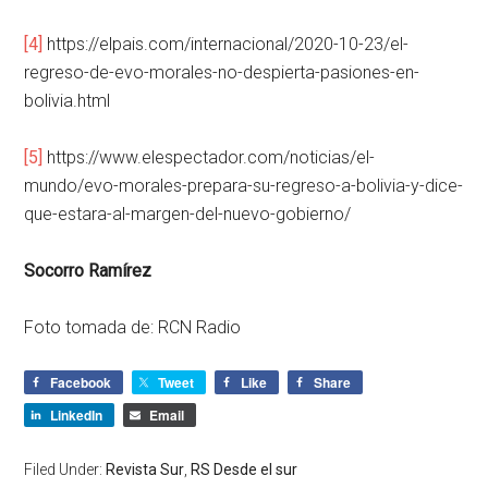
[4]
https://elpais.com/internacional/2020-10-23/el-
regreso-de-evo-morales-no-despierta-pasiones-en-
bolivia.html
[5]
https://www.elespectador.com/noticias/el-
mundo/evo-morales-prepara-su-regreso-a-bolivia-y-dice-
que-estara-al-margen-del-nuevo-gobierno/
Socorro Ramírez
Foto tomada de: RCN Radio
Facebook
Tweet
Like
Share
LinkedIn
Email
Filed Under:
Revista Sur
,
RS Desde el sur