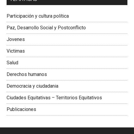
Dra. Carolina Corcho Mejía,
Presidenta Corporación
Latinoamericana Sur, Vicepresidenta Federación Médica
Participación y cultura política
Colombiana
Paz, Desarrollo Social y Postconflicto
Jovenes
Victimas
Salud
Derechos humanos
Democracia y ciudadania
Ciudades Equitativas – Territorios Equitativos
Publicaciones