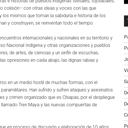
ras e historias de pueblos indígenas tseltales, tojolabales,
o colisión– con otras ideas y voces con las que
y los mismos que toman la sabiduría e historia de los
Dr
man y construyen, se reinventan todo el tiempo.
L
M
Pa
uentros internacionales y nacionales en su territorio y
eso Nacional Indígena y otras organizaciones y pueblos
Pa
s, de artes, de ciencias y un sinfín de escuchas,
J
las opresiones en cada abajo, las dignas rabias y
V
S
erso en un medio hostil de muchas formas, con el
 paramilitares. Han sufrido y sufren ataques y asesinatos.
D
es y crimen organizado que es Chiapas, por el despliegue
D
 llamado Tren Maya y las nuevas compuertas de
Ci
P
que en proceso de discusión y elaboración de 10 años