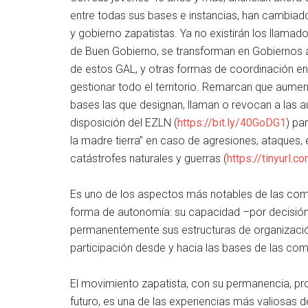
entre todas sus bases e instancias, han cambia
y gobierno zapatistas. Ya no existirán los llama
de Buen Gobierno, se transforman en Gobiernos
de estos GAL, y otras formas de coordinación en
gestionar todo el territorio. Remarcan que aumen
bases las que designan, llaman o revocan a las 
disposición del EZLN (
https://bit.ly/40GoDG1
) pa
la madre tierra
en caso de agresiones, ataques, e
catástrofes naturales y guerras (
https://tinyurl.c
Es uno de los aspectos más notables de las comu
forma de autonomía: su capacidad –por decisión 
permanentemente sus estructuras de organizació
participación desde y hacia las bases de las co
El movimiento zapatista, con su permanencia, pr
futuro, es una de las experiencias más valiosas d