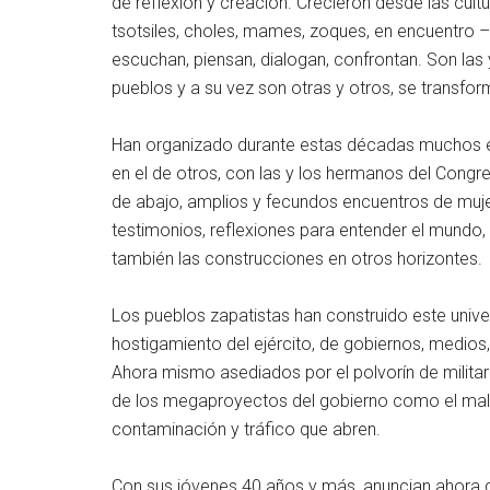
de reflexión y creación. Crecieron desde las cultu
tsotsiles, choles, mames, zoques, en encuentro –
escuchan, piensan, dialogan, confrontan. Son las 
pueblos y a su vez son otras y otros, se transfor
Han organizado durante estas décadas muchos enc
en el de otros, con las y los hermanos del Congr
de abajo, amplios y fecundos encuentros de mujere
testimonios, reflexiones para entender el mundo, 
también las construcciones en otros horizontes.
Los pueblos zapatistas han construido este univ
hostigamiento del ejército, de gobiernos, medios,
Ahora mismo asediados por el polvorín de militar
de los megaproyectos del gobierno como el mal
contaminación y tráfico que abren.
Con sus jóvenes 40 años y más, anuncian ahora 