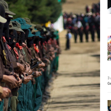
3 
Ge