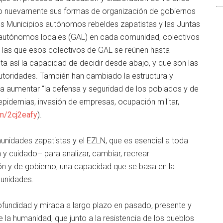
do nuevamente sus formas de organización de gobiernos
dos Municipios autónomos rebeldes zapatistas y las Juntas
 autónomos locales (GAL) en cada comunidad, colectivos
 las que esos colectivos de GAL se reúnen hasta
ta así la capacidad de decidir desde abajo, y que son las
autoridades. También han cambiado la estructura y
ra aumentar
la defensa y seguridad de los poblados y de
pidemias, invasión de empresas, ocupación militar,
om/2cj2eafy
).
nidades zapatistas y el EZLN, que es esencial a toda
y cuidado– para analizar, cambiar, recrear
n y de gobierno, una capacidad que se basa en la
munidades.
ofundidad y mirada a largo plazo en pasado, presente y
e la humanidad, que junto a la resistencia de los pueblos