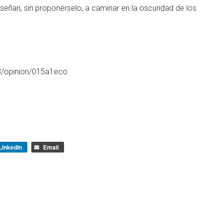
nseñan, sin proponérselo, a caminar en la oscuridad de los
8/opinion/015a1eco
LinkedIn
Email