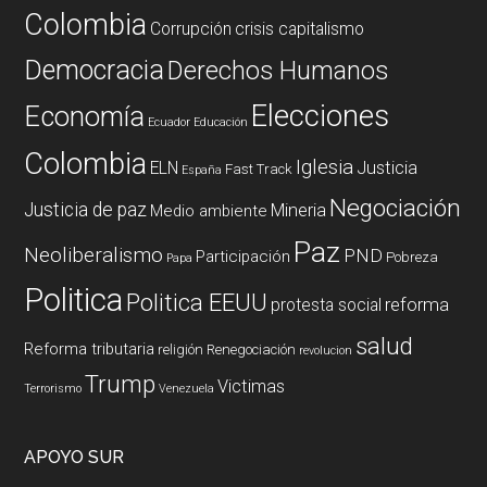
Colombia
Corrupción
crisis capitalismo
Democracia
Derechos Humanos
Elecciones
Economía
Ecuador
Educación
Colombia
Iglesia
ELN
Justicia
Fast Track
España
Negociación
Justicia de paz
Mineria
Medio ambiente
Paz
Neoliberalismo
PND
Participación
Pobreza
Papa
Politica
Politica EEUU
reforma
protesta social
salud
Reforma tributaria
religión
Renegociación
revolucion
Trump
Victimas
Terrorismo
Venezuela
APOYO SUR