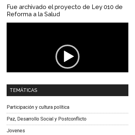
Fue archivado el proyecto de Ley 010 de
Reforma a la Salud
Reproductor
de
vídeo
00:00
01:04
TEMÁTICAS
Dra. Carolina Corcho Mejía,
Presidenta Corporación
Latinoamericana Sur, Vicepresidenta Federación Médica
Participación y cultura política
Colombiana
Paz, Desarrollo Social y Postconflicto
Jovenes