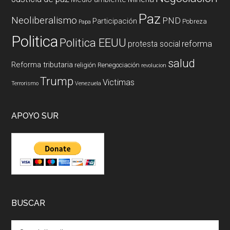
Paz
Neoliberalismo
PND
Participación
Pobreza
Papa
Politica
Politica EEUU
reforma
protesta social
salud
Reforma tributaria
religión
Renegociación
revolucion
Trump
Victimas
Terrorismo
Venezuela
APOYO SUR
BUSCAR