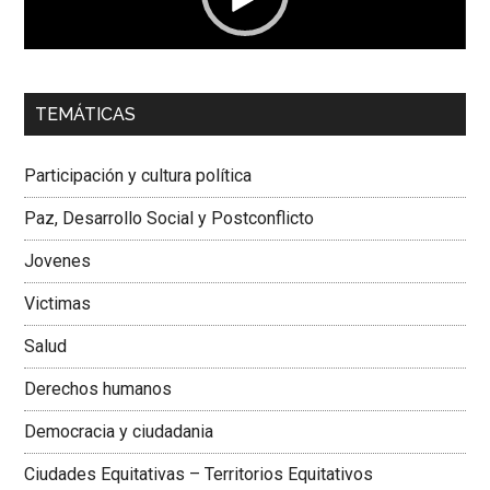
00:00
01:04
TEMÁTICAS
Dra. Carolina Corcho Mejía,
Presidenta Corporación
Latinoamericana Sur, Vicepresidenta Federación Médica
Participación y cultura política
Colombiana
Paz, Desarrollo Social y Postconflicto
Jovenes
Victimas
Salud
Derechos humanos
Democracia y ciudadania
Ciudades Equitativas – Territorios Equitativos