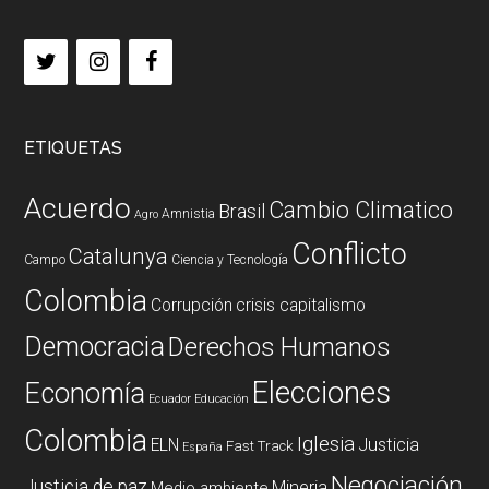
ETIQUETAS
Acuerdo
Cambio Climatico
Brasil
Amnistia
Agro
Conflicto
Catalunya
Campo
Ciencia y Tecnología
Colombia
Corrupción
crisis capitalismo
Democracia
Derechos Humanos
Elecciones
Economía
Ecuador
Educación
Colombia
Iglesia
ELN
Justicia
Fast Track
España
Negociación
Justicia de paz
Mineria
Medio ambiente