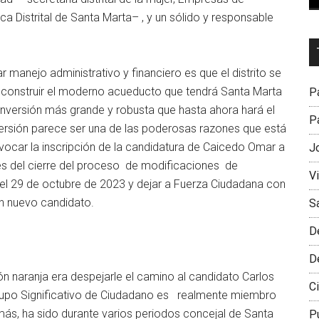
a Distrital de Santa Marta– , y un sólido y responsable
Dr
L
 manejo administrativo y financiero es que el distrito se
M
ra construir el moderno acueducto que tendrá Santa Marta
Pa
 inversión más grande y robusta que hasta ahora hará el
Pa
inversión parece ser una de las poderosas razones que está
vocar la inscripción de la candidatura de Caicedo Omar a
J
tes del cierre del proceso de modificaciones de
V
el 29 de octubre de 2023 y dejar a Fuerza Ciudadana con
n nuevo candidato.
S
D
D
ón naranja era despejarle el camino al candidato Carlos
Ci
 Grupo Significativo de Ciudadano es realmente miembro
más, ha sido durante varios periodos concejal de Santa
P