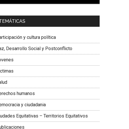
00:00
01:04
a. Carolina Corcho Mejía,
Presidenta Corporación
TEMÁTICAS
atinoamericana Sur, Vicepresidenta Federación
édica Colombiana
rticipación y cultura política
z, Desarrollo Social y Postconflicto
ovenes
ictimas
alud
erechos humanos
emocracia y ciudadania
udades Equitativas – Territorios Equitativos
ublicaciones