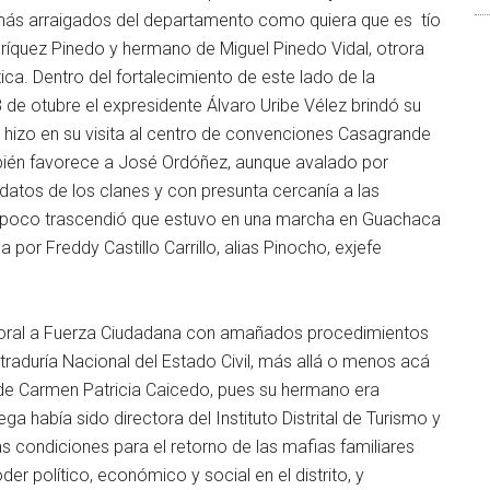
o más arraigados del departamento como quiera que es tío
íquez Pinedo y hermano de Miguel Pinedo Vidal, otrora
ca. Dentro del fortalecimiento de este lado de la
de otubre el expresidente Álvaro Uribe Vélez brindó su
hizo en su visita al centro de convenciones Casagrande
mbién favorece a José Ordóñez, aunque avalado por
idatos de los clanes y con presunta cercanía a las
e poco trascendió que estuvo en una marcha en Guachaca
or Freddy Castillo Carrillo, alias Pinocho, exjefe
ctoral a Fuerza Ciudadana con amañados procedimientos
traduría Nacional del Estado Civil, más allá o menos acá
a de Carmen Patricia Caicedo, pues su hermano era
 había sido directora del Instituto Distrital de Turismo y
as condiciones para el retorno de las mafias familiares
er político, económico y social en el distrito, y