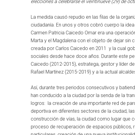
elecciones a celebrarse el veintinueve (29) de oct
La medida causó repudio en las filas de la orga
ciudadanía. En unos y otros cobró cuerpo la idea 
Carmen Patricia Caicedo Omar era una operación
Marta y el Magdalena con el objeto de dejar sin c
creada por Carlos Caicedo en 2011 y la cual gobi
sociales desde hace doce años. Durante este peri
Caicedo (2012-2015), estratega, gestor y líder d
Rafael Martínez (2015-2019) y a la actual alcald
Así, durante tres periodos consecutivos y batie
han conducido a la ciudad por la senda de la tra
logros: la creación de una importante red de pa
deportiva en diferentes sectores de la ciudad, la
construcción de vías, la ciudad como lugar que 
proceso de recuperación de espacios públicos, r
particulares, creación de una nueva institucionali