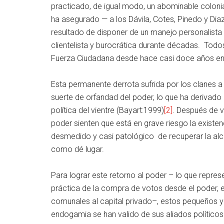
practicado, de igual modo, un abominable colonial
ha asegurado — a los Dávila, Cotes, Pinedo y Dia
resultado de disponer de un manejo personalista 
clientelista y burocrática durante décadas. Todo
Fuerza Ciudadana desde hace casi doce años en el
Esta permanente derrota sufrida por los clanes 
suerte de orfandad del poder, lo que ha derivado e
política del vientre (Bayart:1999)
[2]
. Después de v
poder sienten que está en grave riesgo la existenc
desmedido y casi patológico de recuperar la alc
como dé lugar.
Para lograr este retorno al poder – lo que repres
práctica de la compra de votos desde el poder, el
comunales al capital privado–, estos pequeños 
endogamia se han valido de sus aliados políticos