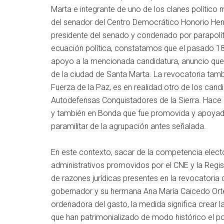
Marta e integrante de uno de los clanes polític
del senador del Centro Democrático Honorio Henr
presidente del senado y condenado por parapolíti
ecuación política, constatamos que el pasado 18 
apoyo a la mencionada candidatura, anuncio que 
de la ciudad de Santa Marta. La revocatoria ta
Fuerza de la Paz, es en realidad otro de los cand
Autodefensas Conquistadores de la Sierra. Hac
y también en Bonda que fue promovida y apoyada p
paramilitar de la agrupación antes señalada.
En este contexto, sacar de la competencia ele
administrativos promovidos por el CNE y la Regis
de razones jurídicas presentes en la revocatori
gobernador y su hermana Ana María Caicedo Ortega
ordenadora del gasto, la medida significa crear l
que han patrimonializado de modo histórico el pod