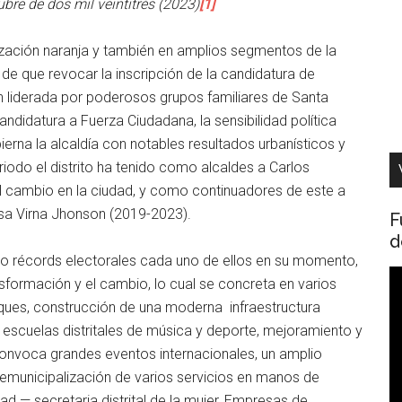
ubre de dos mil veintitrés (2023)
[1]
nización naranja y también en amplios segmentos de la
de que revocar la inscripción de la candidatura de
 liderada por poderosos grupos familiares de Santa
andidatura a Fuerza Ciudadana, la sensibilidad política
erna la alcaldía con notables resultados urbanísticos y
odo el distrito ha tenido como alcaldes a Carlos
el cambio en la ciudad, y como continuadores de este a
esa Virna Jhonson (2019-2023).
F
d
ndo récords electorales cada uno de ellos en su momento,
R
nsformación y el cambio, lo cual se concreta en varios
d
rques, construcción de una moderna infraestructura
v
s escuelas distritales de música y deporte, mejoramiento y
convoca grandes eventos internacionales, un amplio
emunicipalización de varios servicios en manos de
dad — secretaria distrital de la mujer, Empresas de