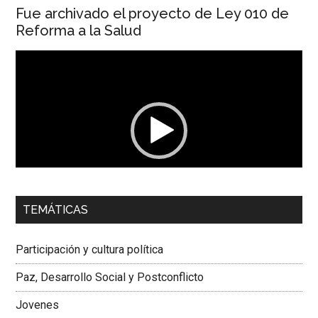
Fue archivado el proyecto de Ley 010 de
Reforma a la Salud
Reproductor
de
vídeo
00:00
01:04
TEMÁTICAS
Dra. Carolina Corcho Mejía,
Presidenta Corporación
Latinoamericana Sur, Vicepresidenta Federación Médica
Participación y cultura política
Colombiana
Paz, Desarrollo Social y Postconflicto
Jovenes