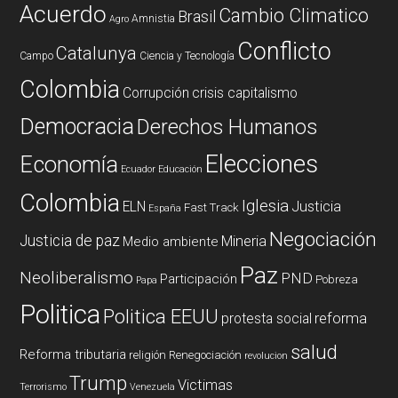
Acuerdo
Cambio Climatico
Brasil
Amnistia
Agro
Conflicto
Catalunya
Campo
Ciencia y Tecnología
Colombia
Corrupción
crisis capitalismo
Democracia
Derechos Humanos
Elecciones
Economía
Ecuador
Educación
Colombia
Iglesia
ELN
Justicia
Fast Track
España
Negociación
Justicia de paz
Mineria
Medio ambiente
Paz
Neoliberalismo
PND
Participación
Pobreza
Papa
Politica
Politica EEUU
reforma
protesta social
salud
Reforma tributaria
religión
Renegociación
revolucion
Trump
Victimas
Terrorismo
Venezuela