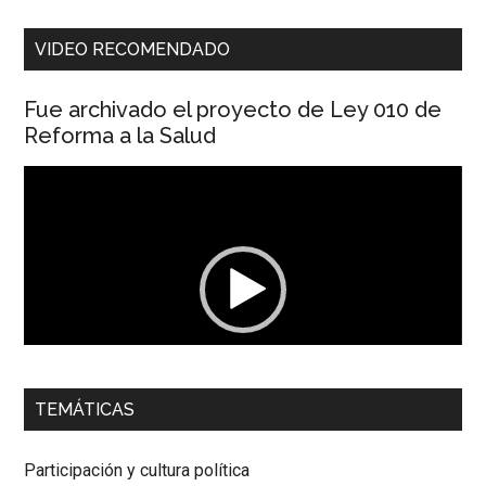
VIDEO RECOMENDADO
Fue archivado el proyecto de Ley 010 de
Reforma a la Salud
Reproductor
de
vídeo
00:00
01:04
TEMÁTICAS
Dra. Carolina Corcho Mejía,
Presidenta Corporación
Latinoamericana Sur, Vicepresidenta Federación Médica
Participación y cultura política
Colombiana