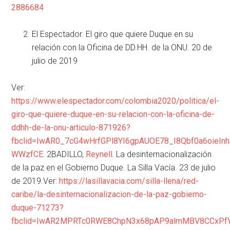
2886684
El Espectador. El giro que quiere Duque en su
relación con la Oficina de DD.HH. de la ONU. 20 de
julio de 2019
Ver:
https://www.elespectador.com/colombia2020/politica/el-
giro-que-quiere-duque-en-su-relacion-con-la-oficina-de-
ddhh-de-la-onu-articulo-871926?
fbclid=IwAR0_7cG4wHrfGPl8YI6gpAUOE78_I8Qbf0a6oieI
WWzfCE.
2BADILLO,
Reynell.
La desinternacionalización
de la paz en el Gobierno Duque. La Silla Vacía. 23 de julio
de 2019.Ver:
https://lasillavacia.com/silla-llena/red-
caribe/la-desinternacionalizacion-de-la-paz-gobierno-
duque-71273?
fbclid=IwAR2MPRTc0RWE8ChpN3x68pAP9almMBV8CCxPf