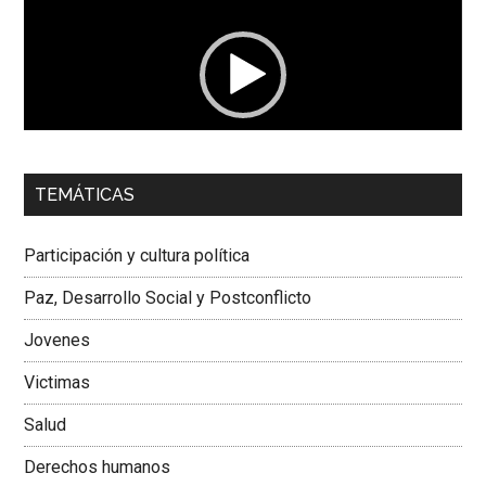
vídeo
00:00
01:04
TEMÁTICAS
Dra. Carolina Corcho Mejía,
Presidenta Corporación
Latinoamericana Sur, Vicepresidenta Federación Médica
Participación y cultura política
Colombiana
Paz, Desarrollo Social y Postconflicto
Jovenes
Victimas
Salud
Derechos humanos