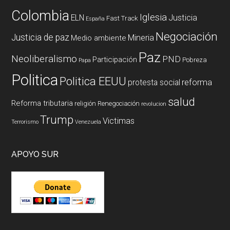
Colombia
Iglesia
ELN
Justicia
Fast Track
España
Negociación
Justicia de paz
Mineria
Medio ambiente
Paz
Neoliberalismo
PND
Participación
Pobreza
Papa
Politica
Politica EEUU
reforma
protesta social
salud
Reforma tributaria
religión
Renegociación
revolucion
Trump
Victimas
Terrorismo
Venezuela
APOYO SUR