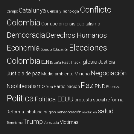
Conflicto
Catalunya
Campo
Ciencia y Tecnología
Colombia
Corrupción
crisis capitalismo
Democracia
Derechos Humanos
Elecciones
Economía
Ecuador
Educación
Colombia
Iglesia
ELN
Justicia
Fast Track
España
Negociación
Justicia de paz
Mineria
Medio ambiente
Paz
Neoliberalismo
PND
Participación
Pobreza
Papa
Politica
Politica EEUU
reforma
protesta social
salud
Reforma tributaria
religión
Renegociación
revolucion
Trump
Victimas
Terrorismo
Venezuela