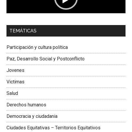
00:00
01:04
TEMÁTICAS
Dra. Carolina Corcho Mejía,
Presidenta Corporación
Latinoamericana Sur, Vicepresidenta Federación Médica
Participación y cultura política
Colombiana
Paz, Desarrollo Social y Postconflicto
Jovenes
Victimas
Salud
Derechos humanos
Democracia y ciudadania
Ciudades Equitativas – Territorios Equitativos