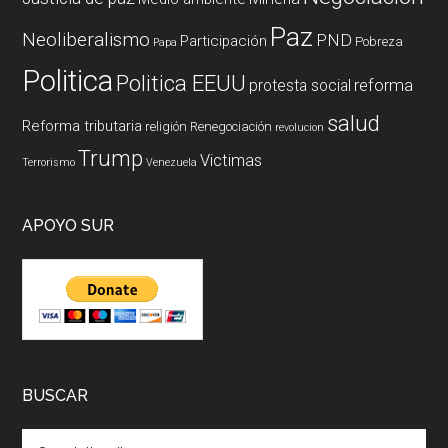
Paz
Neoliberalismo
PND
Participación
Pobreza
Papa
Politica
Politica EEUU
reforma
protesta social
salud
Reforma tributaria
religión
Renegociación
revolucion
Trump
Victimas
Terrorismo
Venezuela
APOYO SUR
BUSCAR