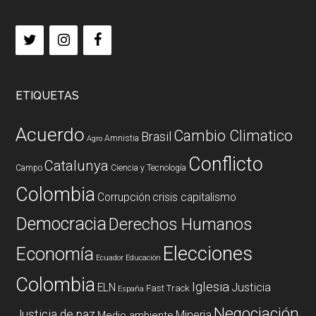
ETIQUETAS
Acuerdo
Cambio Climatico
Brasil
Amnistia
Agro
Conflicto
Catalunya
Campo
Ciencia y Tecnología
Colombia
Corrupción
crisis capitalismo
Democracia
Derechos Humanos
Elecciones
Economía
Ecuador
Educación
Colombia
Iglesia
ELN
Justicia
Fast Track
España
Negociación
Justicia de paz
Mineria
Medio ambiente