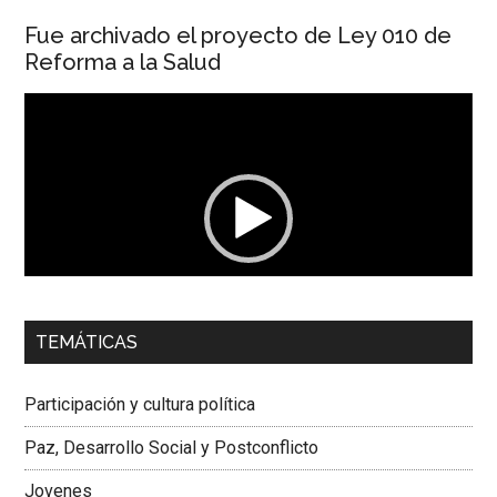
Fue archivado el proyecto de Ley 010 de
Reforma a la Salud
Reproductor
de
vídeo
00:00
01:04
TEMÁTICAS
Dra. Carolina Corcho Mejía,
Presidenta Corporación
Latinoamericana Sur, Vicepresidenta Federación Médica
Participación y cultura política
Colombiana
Paz, Desarrollo Social y Postconflicto
Jovenes