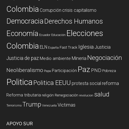
Colombia
Corrupción
crisis capitalismo
Democracia
Derechos Humanos
Elecciones
Economía
Ecuador
Educación
Colombia
Iglesia
ELN
Justicia
Fast Track
España
Negociación
Justicia de paz
Mineria
Medio ambiente
Paz
Neoliberalismo
PND
Participación
Pobreza
Papa
Politica
Politica EEUU
reforma
protesta social
salud
Reforma tributaria
religión
Renegociación
revolucion
Trump
Victimas
Terrorismo
Venezuela
APOYO SUR