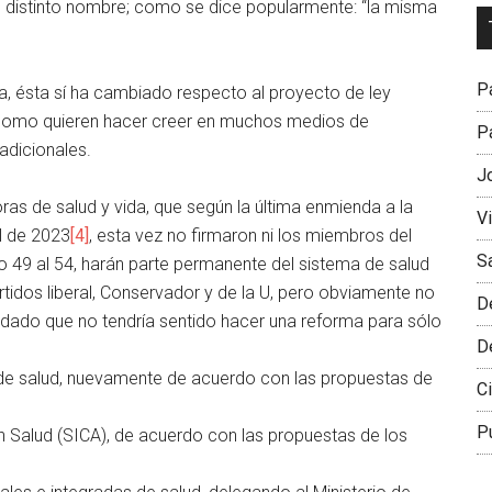
n distinto nombre; como se dice popularmente: “la misma
Dr
L
M
Pa
ia, ésta sí ha cambiado respecto al proyecto de ley
 como quieren hacer creer en muchos medios de
Pa
adicionales.
J
ras de salud y vida, que según la última enmienda a la
V
l de 2023
[4]
, esta vez no firmaron ni los miembros del
S
ulo 49 al 54, harán parte permanente del sistema de salud
tidos liberal, Conservador y de la U, pero obviamente no
D
 dado que no tendría sentido hacer una reforma para sólo
D
de salud, nuevamente de acuerdo con las propuestas de
Ci
P
n Salud (SICA), de acuerdo con las propuestas de los