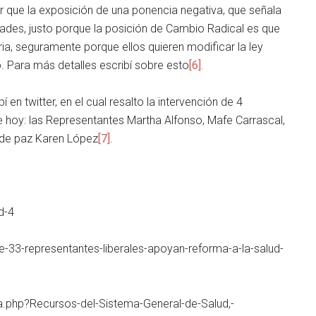
r que la exposición de una ponencia negativa, que señala
des, justo porque la posición de Cambio Radical es que
ia, seguramente porque ellos quieren modificar la ley
. Para más detalles escribí sobre esto
[6]
.
bí en twitter, en el cual resalto la intervención de 4
e hoy: las Representantes Martha Alfonso, Mafe Carrascal,
l de paz Karen López
[7]
.
d-4
33-representantes-liberales-apoyan-reforma-a-la-salud-
ia.php?Recursos-del-Sistema-General-de-Salud,-