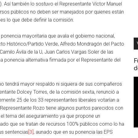
. Así también lo sostuvo el Representante Víctor Manuel
ursos públicos no deben ser manejados por quienes están
 lo que debe definir la comisión.
 ponencia mayoritaria que avala el gobierno nacional,
cto Histórico/Partido Verde, Alfredo Mondragón del Pacto
Camilo Ávila de la U, Juan Carlos Vargas Soler de las
 ponencia alternativa firmada por el Representante del
F
d
R
no tendrá mayor respaldo ni siquiera de sus compañeros
d
ntante Dolcey Torres, de la comisión sexta, renunció a
v
lemente 25 de los 33 representantes liberales votarían a
l Representante Rozo tiene algunos puntos parecidos con
en el tema del aseguramiento ya que propone un
 dado que se tratan de recursos 100% públicos como lo ha
us sentencias
[3]
, aunado que en su ponencia las EPS