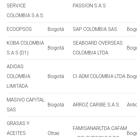
SERVICE
PASSION S.A.S
COLOMBIA S.A.S.
ECOOPSOS
Bogotá
SAP COLOMBIA SAS
Bog
KOBA COLOMBIA
SEABOARD OVERSEAS
Bogotá
Bog
S.A.S (D1)
COLOMBIA LTDA
ADIDAS
COLOMBIA
Bogotá
CI ADM COLOMBIA LTDA
Bog
LIMITADA
MASIVO CAPITAL
Bogotá
ARROZ CARIBE S.A.S.
Anti
SAS
GRASAS Y
FAMISANARLTDA.CAFAM
ACEITES
Otras
Bog