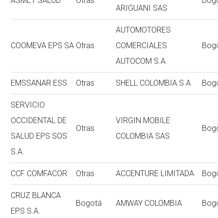
ASMET SALUD
Otras
Bog
ARIGUANI SAS
AUTOMOTORES
COOMEVA EPS SA
Otras
COMERCIALES
Bog
AUTOCOM S.A.
EMSSANAR ESS
Otras
SHELL COLOMBIA S A
Bog
SERVICIO
OCCIDENTAL DE
VIRGIN MOBILE
Otras
Bog
SALUD EPS SOS
COLOMBIA SAS
S.A.
CCF COMFACOR
Otras
ACCENTURE LIMITADA
Bog
CRUZ BLANCA
Bogotá
AMWAY COLOMBIA
Bog
EPS S.A.