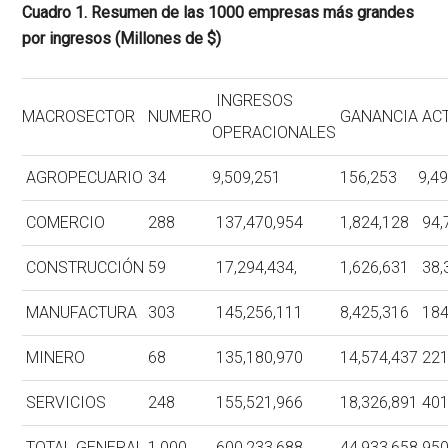
Cuadro 1. Resumen de las 1000 empresas más grandes
por ingresos (Millones de $)
INGRESOS
MACROSECTOR
NUMERO
GANANCIA
ACT
OPERACIONALES
AGROPECUARIO
34
9,509,251
156,253
9,4
COMERCIO
288
137,470,954
1,824,128
94,
CONSTRUCCIÓN
59
17,294,434,
1,626,631
38,
MANUFACTURA
303
145,256,111
8,425,316
184
MINERO
68
135,180,970
14,574,437
221
SERVICIOS
248
155,521,966
18,326,891
401
TOTAL GENERAL
1,000
600,233,688
44,933,658
950