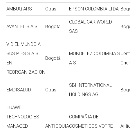
AMBUQ ARS
Otras
EPSON COLOMBIA LTDA
Bog
GLOBAL CAR WORLD
AVANTEL S.A.S.
Bogotá
Bog
SAS
V D EL MUNDO A
SUS PIES S.A.S.
MONDELEZ COLOMBIA S
Cent
Bogotá
EN
A S
Orie
REORGANIZACION
SBI INTERNATIONAL
EMDISALUD
Otras
Bog
HOLDINGS AG
HUAWEI
TECHNOLOGIES
COMPAÑIA DE
MANAGED
ANTIOQUIA
COSMETICOS VOTRE
Anti