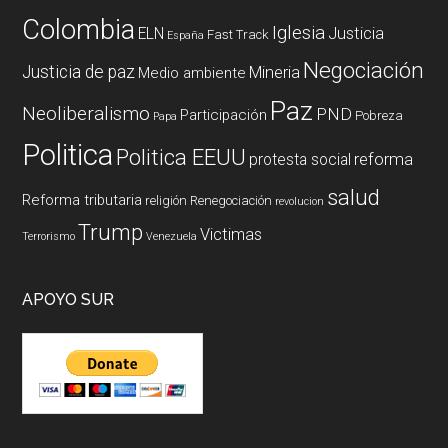
Colombia
Iglesia
ELN
Justicia
Fast Track
España
Negociación
Justicia de paz
Mineria
Medio ambiente
Paz
Neoliberalismo
PND
Participación
Pobreza
Papa
Politica
Politica EEUU
reforma
protesta social
salud
Reforma tributaria
religión
Renegociación
revolucion
Trump
Victimas
Terrorismo
Venezuela
APOYO SUR