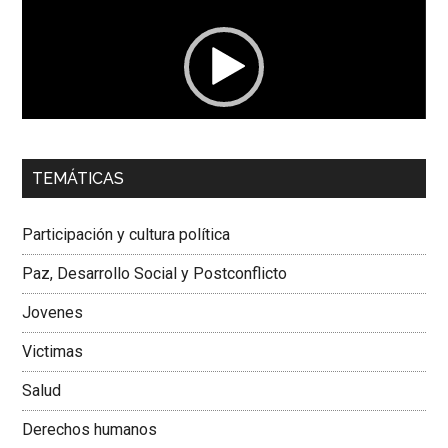
vídeo
00:00
01:04
TEMÁTICAS
Dra. Carolina Corcho Mejía,
Presidenta Corporación
Latinoamericana Sur, Vicepresidenta Federación Médica
Participación y cultura política
Colombiana
Paz, Desarrollo Social y Postconflicto
Jovenes
Victimas
Salud
Derechos humanos