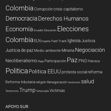
Colombia
Corrupción
crisis capitalismo
Democracia
Derechos Humanos
Elecciones
Economía
Ecuador
Educación
Colombia
Iglesia
ELN
Justicia
Fast Track
España
Negociación
Justicia de paz
Mineria
Medio ambiente
Paz
Neoliberalismo
PND
Participación
Pobreza
Papa
Politica
Politica EEUU
reforma
protesta social
salud
Reforma tributaria
religión
Renegociación
revolucion
Trump
Victimas
Terrorismo
Venezuela
APOYO SUR