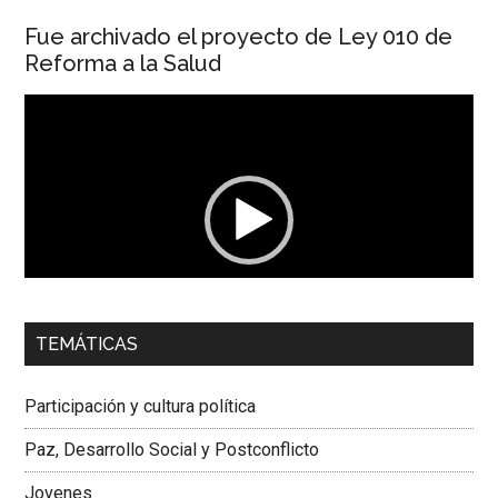
Fue archivado el proyecto de Ley 010 de
Reforma a la Salud
Reproductor
de
vídeo
00:00
01:04
TEMÁTICAS
Dra. Carolina Corcho Mejía,
Presidenta Corporación
Latinoamericana Sur, Vicepresidenta Federación Médica
Participación y cultura política
Colombiana
Paz, Desarrollo Social y Postconflicto
Jovenes