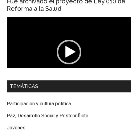
Fue archivado el proyecto de Ley 010 de
Reforma a la Salud
Reproductor
de
vídeo
00:00
01:04
TEMÁTICAS
Dra. Carolina Corcho Mejía,
Presidenta Corporación
Latinoamericana Sur, Vicepresidenta Federación Médica
Participación y cultura política
Colombiana
Paz, Desarrollo Social y Postconflicto
Jovenes