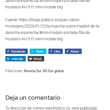
derecha-insurrecta/#md=modulo-portada-fila-de-
modulos:4×15-t1;mm=mobile-big
Fuente: https://blogs.publico.es/juan-carlos-
monedero/2023/01/22/la-marcha-sobre-madrid-de-la-
derecha-insurrecta/#md=modulo-portada-fila-de-
modulos:4×15-t1;mm=mobile-big
Facebook
Tweet
Like
Share
LinkedIn
Email
Filed Under:
Revista Sur
,
RS Sur global
Deja un comentario
Tu dirección de correo electrónico no será publicada.