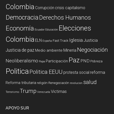
Colombia
Corrupción
crisis capitalismo
Democracia
Derechos Humanos
Elecciones
Economía
Ecuador
Educación
Colombia
Iglesia
ELN
Justicia
Fast Track
España
Negociación
Justicia de paz
Mineria
Medio ambiente
Paz
Neoliberalismo
PND
Participación
Pobreza
Papa
Politica
Politica EEUU
reforma
protesta social
salud
Reforma tributaria
religión
Renegociación
revolucion
Trump
Victimas
Terrorismo
Venezuela
APOYO SUR