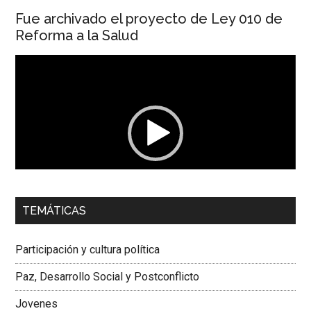
Fue archivado el proyecto de Ley 010 de
Reforma a la Salud
Reproductor
de
vídeo
00:00
01:04
TEMÁTICAS
Dra. Carolina Corcho Mejía,
Presidenta Corporación
Latinoamericana Sur, Vicepresidenta Federación Médica
Participación y cultura política
Colombiana
Paz, Desarrollo Social y Postconflicto
Jovenes