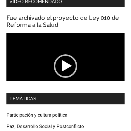
VIDEO RECOMENDADO
Fue archivado el proyecto de Ley 010 de
Reforma a la Salud
Reproductor
de
vídeo
00:00
01:04
TEMÁTICAS
Dra. Carolina Corcho Mejía,
Presidenta Corporación
Latinoamericana Sur, Vicepresidenta Federación Médica
Participación y cultura política
Colombiana
Paz, Desarrollo Social y Postconflicto