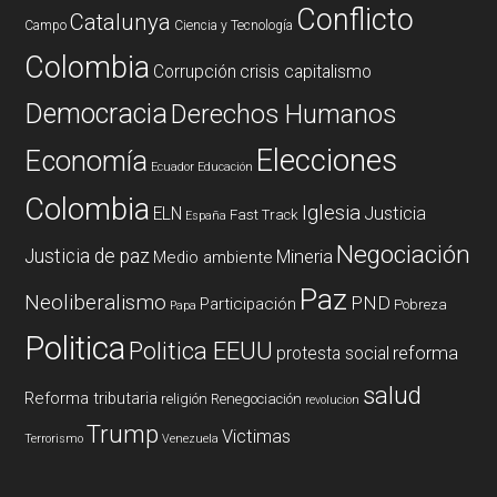
Conflicto
Catalunya
Campo
Ciencia y Tecnología
Colombia
Corrupción
crisis capitalismo
Democracia
Derechos Humanos
Elecciones
Economía
Ecuador
Educación
Colombia
Iglesia
ELN
Justicia
Fast Track
España
Negociación
Justicia de paz
Mineria
Medio ambiente
Paz
Neoliberalismo
PND
Participación
Pobreza
Papa
Politica
Politica EEUU
reforma
protesta social
salud
Reforma tributaria
religión
Renegociación
revolucion
Trump
Victimas
Terrorismo
Venezuela