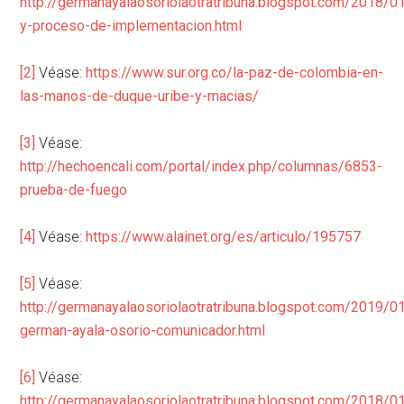
http://germanayalaosoriolaotratribuna.blogspot.com/2018/0
y-proceso-de-implementacion.html
[2]
Véase:
https://www.sur.org.co/la-paz-de-colombia-en-
las-manos-de-duque-uribe-y-macias/
[3]
Véase:
http://hechoencali.com/portal/index.php/columnas/6853-
prueba-de-fuego
[4]
Véase:
https://www.alainet.org/es/articulo/195757
[5]
Véase:
http://germanayalaosoriolaotratribuna.blogspot.com/2019/0
german-ayala-osorio-comunicador.html
[6]
Véase:
http://germanayalaosoriolaotratribuna.blogspot.com/2018/01