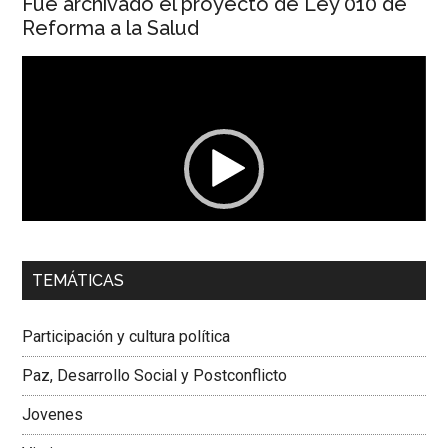
Fue archivado el proyecto de Ley 010 de
Reforma a la Salud
Reproductor
de
vídeo
00:00
01:04
TEMÁTICAS
Dra. Carolina Corcho Mejía,
Presidenta Corporación
Latinoamericana Sur, Vicepresidenta Federación Médica
Participación y cultura política
Colombiana
Paz, Desarrollo Social y Postconflicto
Jovenes