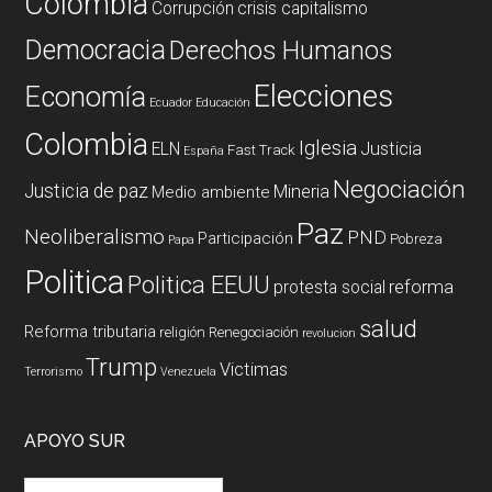
Colombia
Corrupción
crisis capitalismo
Democracia
Derechos Humanos
Elecciones
Economía
Ecuador
Educación
Colombia
Iglesia
ELN
Justicia
Fast Track
España
Negociación
Justicia de paz
Mineria
Medio ambiente
Paz
Neoliberalismo
PND
Participación
Pobreza
Papa
Politica
Politica EEUU
reforma
protesta social
salud
Reforma tributaria
religión
Renegociación
revolucion
Trump
Victimas
Terrorismo
Venezuela
APOYO SUR