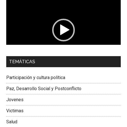
Reproductor
de
vídeo
00:00
01:04
TEMÁTICAS
Dra. Carolina Corcho Mejía,
Presidenta Corporación
Latinoamericana Sur, Vicepresidenta Federación Médica
Participación y cultura política
Colombiana
Paz, Desarrollo Social y Postconflicto
Jovenes
Victimas
Salud