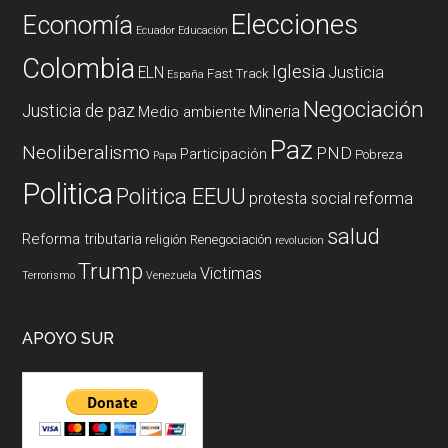
Elecciones
Economía
Ecuador
Educación
Colombia
Iglesia
ELN
Justicia
Fast Track
España
Negociación
Justicia de paz
Mineria
Medio ambiente
Paz
Neoliberalismo
PND
Participación
Pobreza
Papa
Politica
Politica EEUU
reforma
protesta social
salud
Reforma tributaria
religión
Renegociación
revolucion
Trump
Victimas
Terrorismo
Venezuela
APOYO SUR