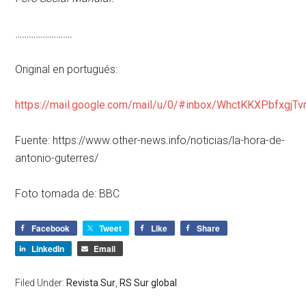
…………………….
Original en portugués:
https://mail.google.com/mail/u/0/#inbox/WhctKKXPbfx
Fuente: https://www.other-news.info/noticias/la-hora-de-
antonio-guterres/
Foto tomada de: BBC
Facebook
Tweet
Like
Share
LinkedIn
Email
Filed Under:
Revista Sur
,
RS Sur global