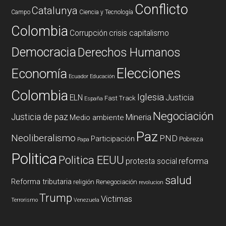
Conflicto
Catalunya
Campo
Ciencia y Tecnología
Colombia
Corrupción
crisis capitalismo
Democracia
Derechos Humanos
Elecciones
Economía
Ecuador
Educación
Colombia
Iglesia
ELN
Justicia
Fast Track
España
Negociación
Justicia de paz
Mineria
Medio ambiente
Paz
Neoliberalismo
PND
Participación
Pobreza
Papa
Politica
Politica EEUU
reforma
protesta social
salud
Reforma tributaria
religión
Renegociación
revolucion
Trump
Victimas
Terrorismo
Venezuela