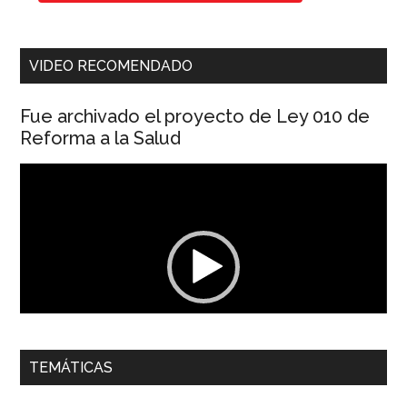
VIDEO RECOMENDADO
Fue archivado el proyecto de Ley 010 de
Reforma a la Salud
Reproductor
de
vídeo
00:00
01:04
TEMÁTICAS
Dra. Carolina Corcho Mejía,
Presidenta Corporación
Latinoamericana Sur, Vicepresidenta Federación Médica