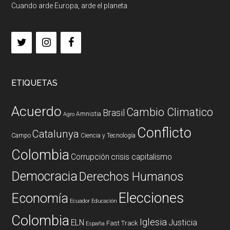
Cuando arde Europa, arde el planeta
ETIQUETAS
Acuerdo
Cambio Climatico
Brasil
Amnistia
Agro
Conflicto
Catalunya
Campo
Ciencia y Tecnología
Colombia
Corrupción
crisis capitalismo
Democracia
Derechos Humanos
Elecciones
Economía
Ecuador
Educación
Colombia
Iglesia
ELN
Justicia
Fast Track
España