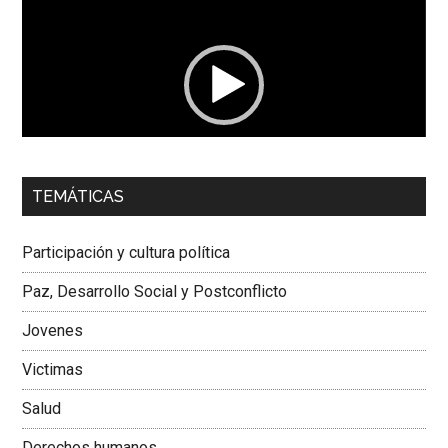
de
vídeo
00:00
01:04
TEMÁTICAS
Dra. Carolina Corcho Mejía,
Presidenta Corporación
Latinoamericana Sur, Vicepresidenta Federación Médica
Participación y cultura política
Colombiana
Paz, Desarrollo Social y Postconflicto
Jovenes
Victimas
Salud
Derechos humanos