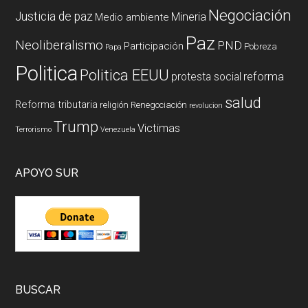
Negociación
Justicia de paz
Mineria
Medio ambiente
Paz
Neoliberalismo
PND
Participación
Pobreza
Papa
Politica
Politica EEUU
reforma
protesta social
salud
Reforma tributaria
religión
Renegociación
revolucion
Trump
Victimas
Terrorismo
Venezuela
APOYO SUR
BUSCAR