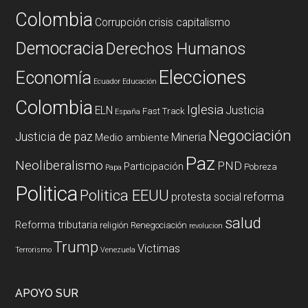
Colombia
Corrupción
crisis capitalismo
Democracia
Derechos Humanos
Elecciones
Economía
Ecuador
Educación
Colombia
Iglesia
ELN
Justicia
Fast Track
España
Negociación
Justicia de paz
Mineria
Medio ambiente
Paz
Neoliberalismo
PND
Participación
Pobreza
Papa
Politica
Politica EEUU
reforma
protesta social
salud
Reforma tributaria
religión
Renegociación
revolucion
Trump
Victimas
Terrorismo
Venezuela
APOYO SUR