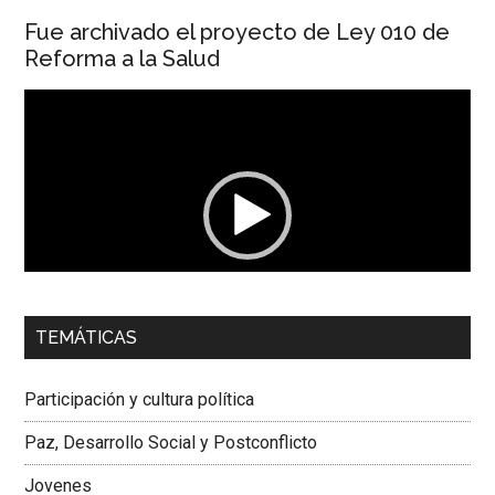
Fue archivado el proyecto de Ley 010 de
Reforma a la Salud
Reproductor
de
vídeo
00:00
01:04
TEMÁTICAS
Dra. Carolina Corcho Mejía,
Presidenta Corporación
Latinoamericana Sur, Vicepresidenta Federación Médica
Participación y cultura política
Colombiana
Paz, Desarrollo Social y Postconflicto
Jovenes