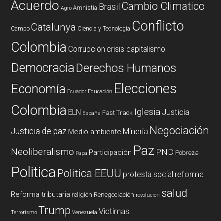
Acuerdo
Cambio Climatico
Brasil
Amnistia
Agro
Conflicto
Catalunya
Campo
Ciencia y Tecnología
Colombia
Corrupción
crisis capitalismo
Democracia
Derechos Humanos
Elecciones
Economía
Ecuador
Educación
Colombia
Iglesia
ELN
Justicia
Fast Track
España
Negociación
Justicia de paz
Mineria
Medio ambiente
Paz
Neoliberalismo
PND
Participación
Pobreza
Papa
Politica
Politica EEUU
reforma
protesta social
salud
Reforma tributaria
religión
Renegociación
revolucion
Trump
Victimas
Terrorismo
Venezuela