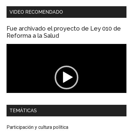
VIDEO RECOMENDADO
Fue archivado el proyecto de Ley 010 de
Reforma a la Salud
Reproductor
de
vídeo
00:00
01:04
TEMÁTICAS
Dra. Carolina Corcho Mejía,
Presidenta Corporación
Latinoamericana Sur, Vicepresidenta Federación Médica
Participación y cultura política
Colombiana