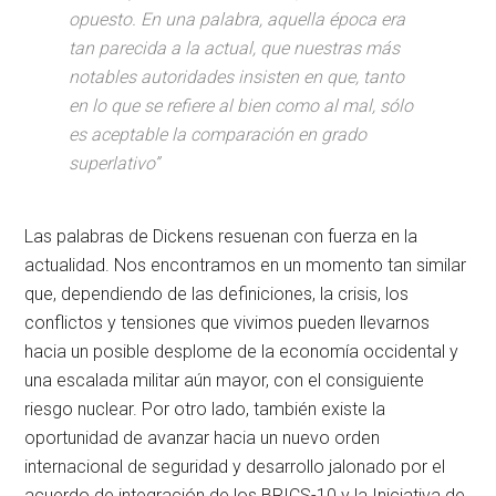
opuesto. En una palabra, aquella época era
tan parecida a la actual, que nuestras más
notables autoridades insisten en que, tanto
en lo que se refiere al bien como al mal, sólo
es aceptable la comparación en grado
superlativo”
Las palabras de Dickens resuenan con fuerza en la
actualidad. Nos encontramos en un momento tan similar
que, dependiendo de las definiciones, la crisis, los
conflictos y tensiones que vivimos pueden llevarnos
hacia un posible desplome de la economía occidental y
una escalada militar aún mayor, con el consiguiente
riesgo nuclear. Por otro lado, también existe la
oportunidad de avanzar hacia un nuevo orden
internacional de seguridad y desarrollo jalonado por el
acuerdo de integración de los BRICS-10 y la Iniciativa de