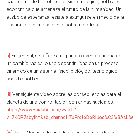
pacíficamente la profunda crisis estratégica, política y
económica que amenaza el futuro de la humanidad. Un
atisbo de esperanza resiste a extinguirse en medio de la
oscura noche que se cierne sobre nosotros.
__________________
[i]
En general, se refiere a un punto o evento que marca
un cambio radical o una discontinuidad en un proceso
dinámico de un sistema físico, biológico, tecnológico,
social o político.
[ii]
Ver siguiente video sobre las consecuencias para el
planeta de una confrontación con armas nucleares:
https://www.youtube.com/watch?
v=7KCP7sbyIhY&ab_channel=TuProfeDeRIJes%C3%BAsL%
[iii]
Paulo Nogueira Batista fue miembro fundador del