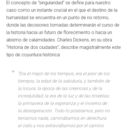
El concepto de “singularidad” se define para nuestro
caso como un instante crucial en el que el destino de la
humanidad se encuentra en un punto de no retorno,
donde las decisiones tomadas determinarán el curso de
la historia hacia un futuro de florecimiento o hacia un
abismo de calamidades. Charles Dickens, en su obra
“Historia de dos ciudades”, describe magistralmente este
tipo de coyuntura histórica:
“Era el mejor de los tiempos, era el peor de los
tiempos, la edad de la sabiduría, y también de
la locura; la época de las creencias y de la
incredulidad; la era de la luz y de las tinieblas;
la primavera de la esperanza y el invierno de
la desesperación. Todo lo poseíamos, pero no
teníamos nada; caminábamos en derechura
al cielo y nos extraviábamos por el camino