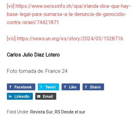
[vii]
https://www.swissinfo.ch/spa/irlanda-dice-que-hay-
base-legal-para-sumarse-a-la-denuncia-de-genocidio-
contra-israel/74421871
[viii]
https://news.un.org/es/story/2024/03/1528716
Carlos Julio Diaz Lotero
Foto tomada de: France 24
Facebook
Tweet
Like
Share
LinkedIn
Email
Filed Under:
Revista Sur
,
RS Desde el sur