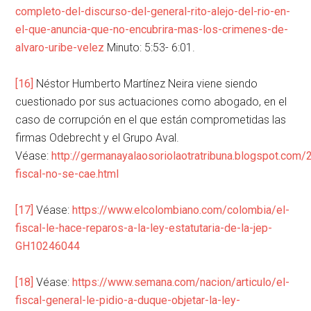
completo-del-discurso-del-general-rito-alejo-del-rio-en-
el-que-anuncia-que-no-encubrira-mas-los-crimenes-de-
alvaro-uribe-velez
Minuto: 5:53- 6:01.
[16]
Néstor Humberto Martínez Neira viene siendo
cuestionado por sus actuaciones como abogado, en el
caso de corrupción en el que están comprometidas las
firmas Odebrecht y el Grupo Aval.
Véase:
http://germanayalaosoriolaotratribuna.blogspot.com/
fiscal-no-se-cae.html
[17]
Véase:
https://www.elcolombiano.com/colombia/el-
fiscal-le-hace-reparos-a-la-ley-estatutaria-de-la-jep-
GH10246044
[18]
Véase:
https://www.semana.com/nacion/articulo/el-
fiscal-general-le-pidio-a-duque-objetar-la-ley-