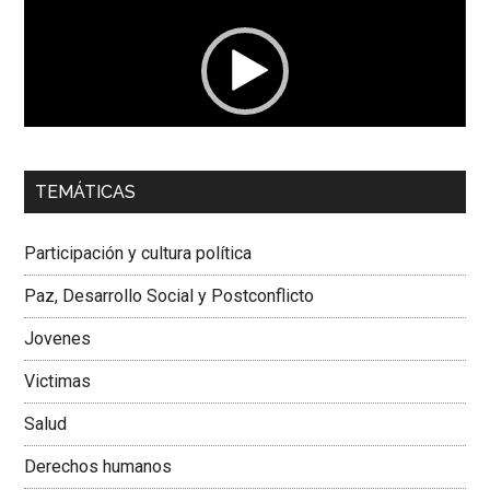
vídeo
00:00
01:04
TEMÁTICAS
Dra. Carolina Corcho Mejía,
Presidenta Corporación
Latinoamericana Sur, Vicepresidenta Federación Médica
Participación y cultura política
Colombiana
Paz, Desarrollo Social y Postconflicto
Jovenes
Victimas
Salud
Derechos humanos