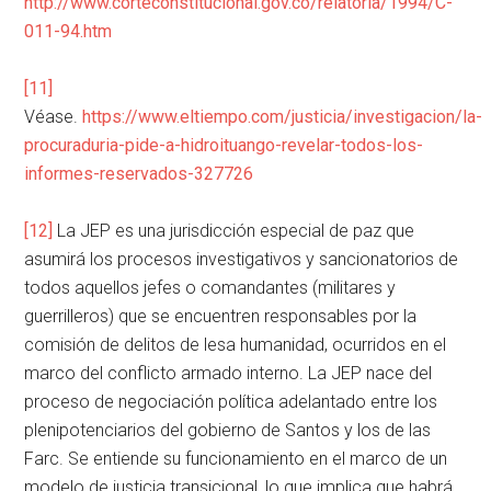
http://www.corteconstitucional.gov.co/relatoria/1994/C-
011-94.htm
[11]
Véase.
https://www.eltiempo.com/justicia/investigacion/la-
procuraduria-pide-a-hidroituango-revelar-todos-los-
informes-reservados-327726
[12]
La JEP es una jurisdicción especial de paz que
asumirá los procesos investigativos y sancionatorios de
todos aquellos jefes o comandantes (militares y
guerrilleros) que se encuentren responsables por la
comisión de delitos de lesa humanidad, ocurridos en el
marco del conflicto armado interno. La JEP nace del
proceso de negociación política adelantado entre los
plenipotenciarios del gobierno de Santos y los de las
Farc. Se entiende su funcionamiento en el marco de un
modelo de justicia transicional, lo que implica que habrá