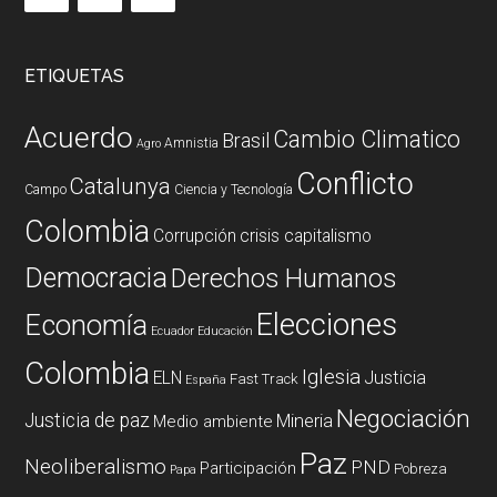
ETIQUETAS
Acuerdo
Cambio Climatico
Brasil
Amnistia
Agro
Conflicto
Catalunya
Campo
Ciencia y Tecnología
Colombia
Corrupción
crisis capitalismo
Democracia
Derechos Humanos
Elecciones
Economía
Ecuador
Educación
Colombia
Iglesia
ELN
Justicia
Fast Track
España
Negociación
Justicia de paz
Mineria
Medio ambiente
Paz
Neoliberalismo
PND
Participación
Pobreza
Papa