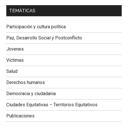
00:00
01:04
TEMÁTICAS
Dra. Carolina Corcho Mejía,
Presidenta Corporación
Latinoamericana Sur, Vicepresidenta Federación Médica
Participación y cultura política
Colombiana
Paz, Desarrollo Social y Postconflicto
Jovenes
Victimas
Salud
Derechos humanos
Democracia y ciudadania
Ciudades Equitativas – Territorios Equitativos
Publicaciones