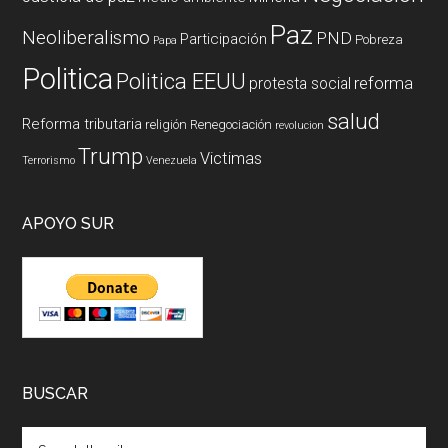
Paz
Neoliberalismo
PND
Participación
Pobreza
Papa
Politica
Politica EEUU
reforma
protesta social
salud
Reforma tributaria
religión
Renegociación
revolucion
Trump
Victimas
Terrorismo
Venezuela
APOYO SUR
BUSCAR