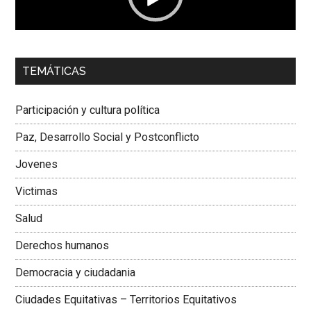
00:00
01:04
TEMÁTICAS
Dra. Carolina Corcho Mejía,
Presidenta Corporación
Latinoamericana Sur, Vicepresidenta Federación Médica
Participación y cultura política
Colombiana
Paz, Desarrollo Social y Postconflicto
Jovenes
Victimas
Salud
Derechos humanos
Democracia y ciudadania
Ciudades Equitativas – Territorios Equitativos