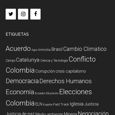
ETIQUETAS
Acuerdo
Cambio Climatico
Brasil
Amnistia
Agro
Conflicto
Catalunya
Campo
Ciencia y Tecnología
Colombia
Corrupción
crisis capitalismo
Democracia
Derechos Humanos
Elecciones
Economía
Ecuador
Educación
Colombia
Iglesia
ELN
Justicia
Fast Track
España
Negociación
Justicia de paz
Mineria
Medio ambiente