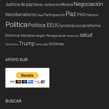
Negociación
Justicia de paz
Mineria
Medio ambiente
Paz
Neoliberalismo
PND
Participación
Pobreza
Papa
Politica
Politica EEUU
reforma
protesta social
salud
Reforma tributaria
religión
Renegociación
revolucion
Trump
Victimas
Terrorismo
Venezuela
APOYO SUR
BUSCAR