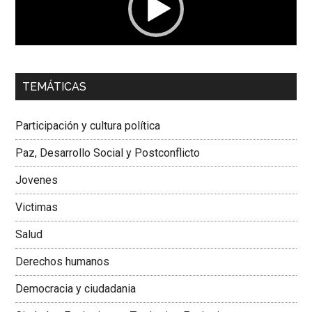
00:00
01:04
TEMÁTICAS
Dra. Carolina Corcho Mejía,
Presidenta Corporación
Latinoamericana Sur, Vicepresidenta Federación Médica
Participación y cultura política
Colombiana
Paz, Desarrollo Social y Postconflicto
Jovenes
Victimas
Salud
Derechos humanos
Democracia y ciudadania