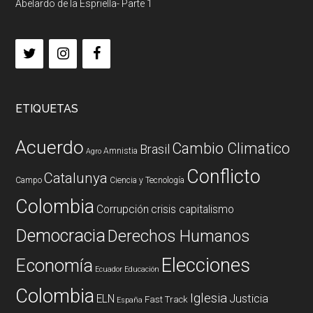
Abelardo de la Espriella- Parte 1
ETIQUETAS
Acuerdo
Cambio Climatico
Brasil
Amnistia
Agro
Conflicto
Catalunya
Campo
Ciencia y Tecnología
Colombia
Corrupción
crisis capitalismo
Democracia
Derechos Humanos
Elecciones
Economía
Ecuador
Educación
Colombia
Iglesia
ELN
Justicia
Fast Track
España