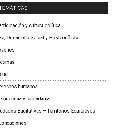
a. Carolina Corcho Mejía,
Presidenta Corporación
TEMÁTICAS
atinoamericana Sur, Vicepresidenta Federación
édica Colombiana
rticipación y cultura política
z, Desarrollo Social y Postconflicto
ovenes
ictimas
alud
erechos humanos
emocracia y ciudadania
udades Equitativas – Territorios Equitativos
ublicaciones