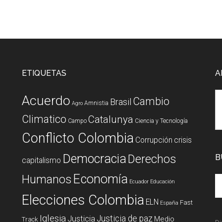
ETIQUETAS
A
Acuerdo
Cambio
Brasil
Amnistia
Agro
Climatico
Catalunya
Campo
Ciencia y Tecnología
Conflicto Colombia
Corrupción
crisis
Democracia
Derechos
B
capitalismo
Economía
Humanos
Ecuador
Educación
Elecciones Colombia
ELN
Fast
España
Iglesia
Justicia de paz
Justicia
Medio
Track