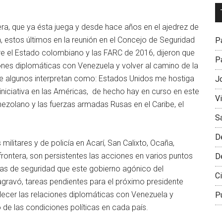
Dr
L
tera, que ya ésta juega y desde hace años en el ajedrez de
M
, estos últimos en la reunión en el Concejo de Seguridad
Pa
e el Estado colombiano y las FARC de 2016, dijeron que
Pa
ones diplomáticas con Venezuela y volver al camino de la
ue algunos interpretan como: Estados Unidos me hostiga
J
 iniciativa en las Américas, de hecho hay en curso en este
V
nezolano y las fuerzas armadas Rusas en el Caribe, el
S
D
ilitares y de policía en Acarí, San Calixto, Ocaña,
rontera, son persistentes las acciones en varios puntos
D
mas de seguridad que este gobierno agónico del
Ci
agravó, tareas pendientes para el próximo presidente
lecer las relaciones diplomáticas con Venezuela y
P
 de las condiciones políticas en cada país.