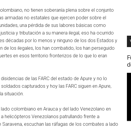
 colombiano, no tienen soberanía plena sobre el conjunto
ras armadas no estatales que ejercen poder sobre el
omunidades, una pérdida de sus labores básicas como
 justicia y tributación a su manera ilegal, eso ha ocurrido
res décadas por lo menos y ninguno de los dos Estados y
 de los ilegales, los han combatido, los han perseguido
ertes en esos territorio fronterizos de lo que lo eran
F
d
R
 disidencias de las FARC del estado de Apure y no lo
d
 sus soldados capturados y hoy las FARC siguen en Apure,
v
a situación.
el lado colombiano en Arauca y del lado Venezolano en
 a helicópteros Venezolanos patrullando frente a
de Saravena, escuchan las ráfagas de los combates a lado