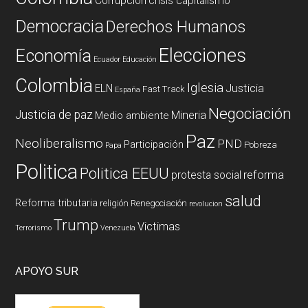
Corrupción
crisis capitalismo
Democracia
Derechos Humanos
Elecciones
Economía
Ecuador
Educación
Colombia
Iglesia
ELN
Justicia
Fast Track
España
Negociación
Justicia de paz
Mineria
Medio ambiente
Paz
Neoliberalismo
PND
Participación
Pobreza
Papa
Politica
Politica EEUU
reforma
protesta social
salud
Reforma tributaria
religión
Renegociación
revolucion
Trump
Victimas
Terrorismo
Venezuela
APOYO SUR