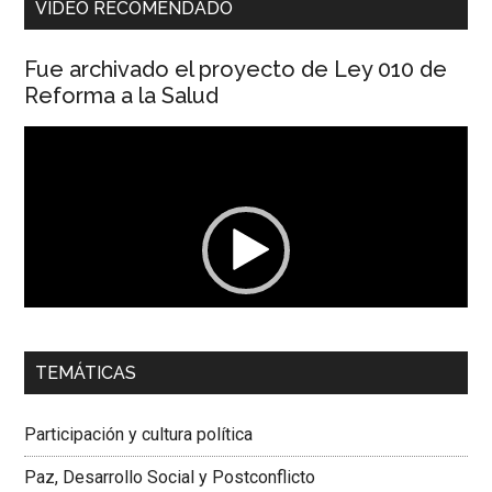
VIDEO RECOMENDADO
Fue archivado el proyecto de Ley 010 de
Reforma a la Salud
Reproductor
de
vídeo
00:00
01:04
TEMÁTICAS
Dra. Carolina Corcho Mejía,
Presidenta Corporación
Latinoamericana Sur, Vicepresidenta Federación Médica
Participación y cultura política
Colombiana
Paz, Desarrollo Social y Postconflicto