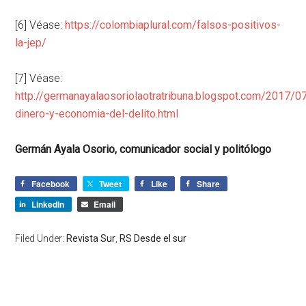
[6] Véase:
https://colombiaplural.com/falsos-positivos-
la-jep/
[7] Véase:
http://germanayalaosoriolaotratribuna.blogspot.com/2017/07
dinero-y-economia-del-delito.html
Germán Ayala Osorio, comunicador social y politólogo
Facebook
Tweet
Like
Share
LinkedIn
Email
Filed Under:
Revista Sur
,
RS Desde el sur