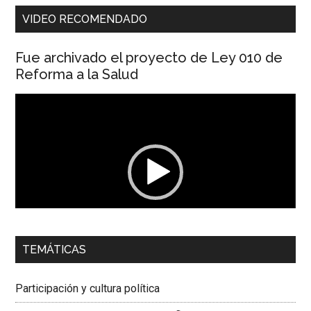
VIDEO RECOMENDADO
Fue archivado el proyecto de Ley 010 de
Reforma a la Salud
Reproductor
de
vídeo
00:00
01:04
TEMÁTICAS
Dra. Carolina Corcho Mejía,
Presidenta Corporación
Latinoamericana Sur, Vicepresidenta Federación Médica
Participación y cultura política
Colombiana