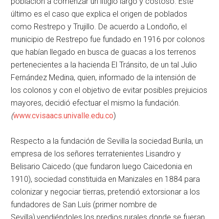
población a comenzar un litigio largo y costoso. Este
último es el caso que explica el origen de poblados
como Restrepo y Trujillo. De acuerdo a Londoño, el
municipio de Restrepo fue fundado en 1916 por colonos
que habían llegado en busca de guacas a los terrenos
pertenecientes a la hacienda El Tránsito, de un tal Julio
Fernández Medina, quien, informado de la intensión de
los colonos y con el objetivo de evitar posibles prejuicios
mayores, decidió efectuar el mismo la fundación.
(
www.cvisaacs.univalle.edu.co
)
Respecto a la fundación de Sevilla la sociedad Burila, un
empresa de los señores terratenientes Lisandro y
Belisario Caicedo (que fundaron luego Caicedonia en
1910), sociedad constituida en Manizales en 1884 para
colonizar y negociar tierras, pretendió extorsionar a los
fundadores de San Luís (primer nombre de
Sevilla),vendiéndoles los predios rurales donde se fueran