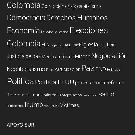
Colombia
Corrupción
crisis capitalismo
Democracia
Derechos Humanos
Elecciones
Economía
Ecuador
Educación
Colombia
Iglesia
ELN
Justicia
Fast Track
España
Negociación
Justicia de paz
Mineria
Medio ambiente
Paz
Neoliberalismo
PND
Participación
Pobreza
Papa
Politica
Politica EEUU
reforma
protesta social
salud
Reforma tributaria
religión
Renegociación
revolucion
Trump
Victimas
Terrorismo
Venezuela
APOYO SUR