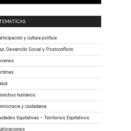
00:00
01:04
a. Carolina Corcho Mejía,
Presidenta Corporación
TEMÁTICAS
atinoamericana Sur, Vicepresidenta Federación
édica Colombiana
rticipación y cultura política
z, Desarrollo Social y Postconflicto
ovenes
ictimas
alud
erechos humanos
emocracia y ciudadania
udades Equitativas – Territorios Equitativos
ublicaciones