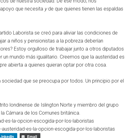
 ricos de nuestra sociedad. De ese modo, nos
 apoyo que necesita
y
de que quienes tienen las espaldas
Partido Laborista se creó para aliviar las condiciones de
ar a niños y pensionistas a la pobreza deberían
ores? Estoy orgulloso de trabajar junto a otros diputados
r un mundo más igualitario. Creemos que la austeridad es
pre abierta a quienes quieran optar por otra cosa.
una sociedad que se preocupa por todos. Un principio por el
trito londinense de Islington Norte y miembro del grupo
n la Cámara de los Comunes británica.
dad-es-la-opcion-escogida-por-los-laboristas
a-austeridad-es-la-opcion-escogida-por-los-laboristas
LinkedIn
Email