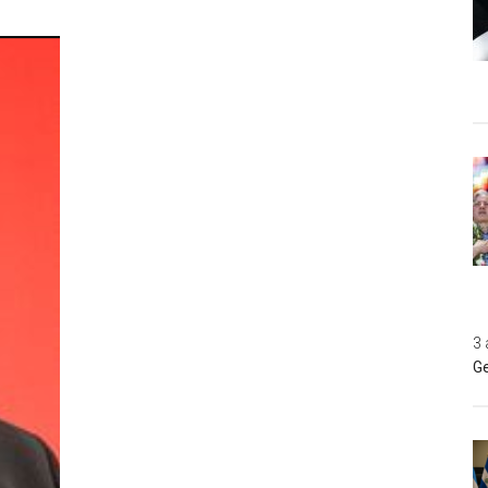
3 
Ge