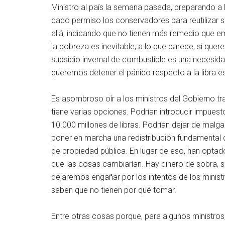
Ministro al país la semana pasada, preparando a la
dado permiso los conservadores para reutilizar 
allá, indicando que no tienen más remedio que em
la pobreza es inevitable, a lo que parece, si que
subsidio invernal de combustible es una necesida
queremos detener el pánico respecto a la libra es
Es asombroso oír a los ministros del Gobierno tr
tiene varias opciones. Podrían introducir impues
10.000 millones de libras. Podrían dejar de malga
poner en marcha una redistribución fundamental d
de propiedad pública. En lugar de eso, han optado
que las cosas cambiarían. Hay dinero de sobra, 
dejaremos engañar por los intentos de los ministr
saben que no tienen por qué tomar.
Entre otras cosas porque, para algunos ministros