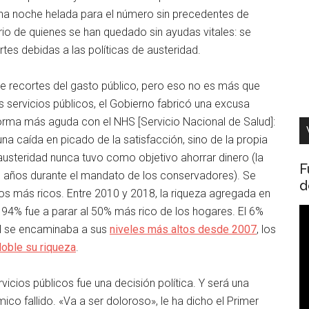
 una noche helada para el número sin precedentes de
io de quienes se han quedado sin ayudas vitales: se
es debidas a las políticas de austeridad.
 recortes del gasto público, pero eso no es más que
s servicios públicos, el Gobierno fabricó una excusa
forma más aguda con el NHS [Servicio Nacional de Salud]:
na caída en picado de la satisfacción, sino de la propia
a austeridad nunca tuvo como objetivo ahorrar dinero (la
F
 años durante el mandato de los conservadores). Se
d
los más ricos. Entre 2010 y 2018, la riqueza agregada en
El 94% fue a parar al 50% más rico de los hogares. El 6%
R
til se encaminaba a sus
niveles más altos desde 2007
, los
d
doble su riqueza
.
v
vicios públicos fue una decisión política. Y será una
ico fallido. «Va a ser doloroso», le ha dicho el Primer