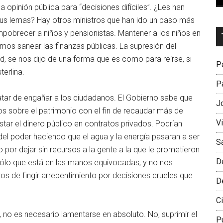
 opinión pública para “decisiones difíciles”. ¿Les han
sus lemas? Hay otros ministros que han ido un paso más
Dr
pobrecer a niños y pensionistas. Mantener a los niños en
L
remos sanear las finanzas públicas. La supresión del
M
d, se nos dijo de una forma que es como para reírse, si
Pa
terlina.
Pa
atar de engañar a los ciudadanos. El Gobierno sabe que
J
tos sobre el patrimonio con el fin de recaudar más de
V
star el dinero público en contratos privados. Podrían
el poder haciendo que el agua y la energía pasaran a ser
S
 por dejar sin recursos a la gente a la que le prometieron
D
sólo que está en las manos equivocadas, y no nos
os de fingir arrepentimiento por decisiones crueles que
D
Ci
, no es necesario lamentarse en absoluto. No, suprimir el
P