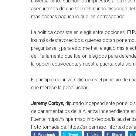
universalismo. Subirían los impuestos a los más
aseguramos de que todo el mundo disponga del
más anchas paguen lo que les corresponde.
La política consiste en elegir entre opciones. El 
los más desfavorecidos; quienes optan por empuj
preguntarse: ¿para esto me han elegido mis elect
del Parlamento que fueron elegidos para defende
la opción equivocada, y nuestra puerta está siem
El principio de universalismo es el principio de 
que merece la pena luchar.
Jeremy Corbyn,
diputado independiente por el dis
de parlamentarios de la Alianza Independiente e
Fuente: https://sinpermiso.info/textos/la-austeri
Foto tomada de: https://sinpermiso.info/textos/l
Facebook
Tweet
Like
Share