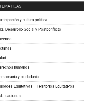
a. Carolina Corcho Mejía,
Presidenta Corporación
TEMÁTICAS
atinoamericana Sur, Vicepresidenta Federación
édica Colombiana
rticipación y cultura política
z, Desarrollo Social y Postconflicto
ovenes
ictimas
alud
erechos humanos
emocracia y ciudadania
udades Equitativas – Territorios Equitativos
ublicaciones