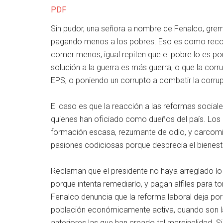
PDF
Sin pudor, una señora a nombre de Fenalco, gre
pagando menos a los pobres. Eso es como reco
comer menos, igual repiten que el pobre lo es po
solución a la guerra es más guerra, o que la corr
EPS, o poniendo un corrupto a combatir la corrup
El caso es que la reacción a las reformas social
quienes han oficiado como dueños del país. Lo
formación escasa, rezumante de odio, y carcomi
pasiones codiciosas porque desprecia el bienest
Reclaman que el presidente no haya arreglado lo 
porque intenta remediarlo, y pagan alfiles para to
Fenalco denuncia que la reforma laboral deja por
población económicamente activa, cuando son las
anteriores las que han creado tal marginalidad. 