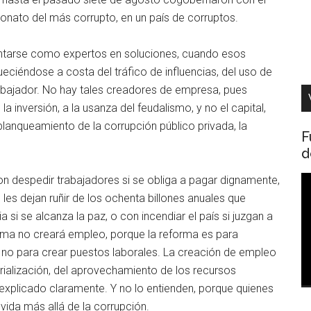
eonato del más corrupto, en un país de corruptos.
entarse como expertos en soluciones, cuando esos
ueciéndose a costa del tráfico de influencias, del uso de
trabajador. No hay tales creadores de empresa, pues
a inversión, a la usanza del feudalismo, y no el capital,
lanqueamiento de la corrupción público privada, la
F
d
 con despedir trabajadores si se obliga a pagar dignamente,
R
les dejan ruñir de los ochenta billones anuales que
d
i se alcanza la paz, o con incendiar el país si juzgan a
v
rma no creará empleo, porque la reforma es para
, no para crear puestos laborales. La creación de empleo
rialización, del aprovechamiento de los recursos
 explicado claramente. Y no lo entienden, porque quienes
vida más allá de la corrupción.