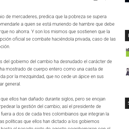
mio de mercaderes, predica que la pobreza se supera
mendarle a quien se está muriendo de hambre que debe
rque no ahorra. Y son los mismos que sostienen que la
upción oficial se combate haciéndola privada, caso de las
ción.
es del gobierno del cambio ha desnudado el carácter de
s ha mostrado de cuerpo entero como una casta de
da por la mezquindad, que no cede un ápice en sus
ar general.
que ellos han dañado durante siglos, pero se enojan
rpedear la gestión del cambio; así el presidente de
 fuera a dos de cada tres colombianos que integran la
 políticas que ellos han dictado a los gobiernos
Si hasta el pasado siete de agosto cogobernaron con el