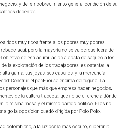
n negocio, y del empobrecimiento general condición de su
salarios decentes.
los ricos muy ricos frente a los pobres muy pobres.
n robado aquí, pero la mayoría no se va porque fuera de
e. El objetivo de esa acumulación a costa de saqueo a los
 de la explotación de los trabajadores, es ostentar la
 alta gama, sus joyas, sus caballos, y la mercancía
edad: Construir el pent-house encima del tugurio. La
estos personajes que más que empresa hacen negocios,
entes de la cultura traqueta, que no se diferencia dónde
n la misma mesa y el mismo partido político. Ellos no
 Por algo la oposición quedó dirigida por Polo Polo.
d colombiana, a la luz por lo más oscuro, superar la