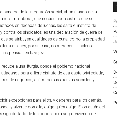
Dr
L
la bandera de la integración social, abominando de la
M
la reforma laboral, que no dice nada distinto que se
Pa
stados en décadas de luchas, les salta el instinto de
Pa
y contra los sindicatos, es una declaración de guerra de
 que se atribuyen cualidades de cuna, como la propiedad
J
lar a quienes, por su cuna, no merecen un salario
V
 una pensión en la vejez.
S
reduce a una liturgia, donde el gobierno nacional
D
 ciudadanos para el libre disfrute de esa casta privilegiada,
icas de negocios, así como sus alianzas sociales y
D
Ci
 exigir excepciones para ellos, y deberes para los demás.
P
de, y alzarse con ella, caiga quien caiga. Ellos están del
ís siga del lado de los bobos, para seguir viviendo de