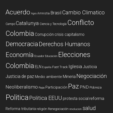
Acuerdo
Cambio Climatico
Brasil
Amnistia
Agro
Conflicto
Catalunya
Campo
Ciencia y Tecnología
Colombia
Corrupción
crisis capitalismo
Democracia
Derechos Humanos
Elecciones
Economía
Ecuador
Educación
Colombia
Iglesia
ELN
Justicia
Fast Track
España
Negociación
Justicia de paz
Mineria
Medio ambiente
Paz
Neoliberalismo
PND
Participación
Pobreza
Papa
Politica
Politica EEUU
reforma
protesta social
salud
Reforma tributaria
religión
Renegociación
revolucion