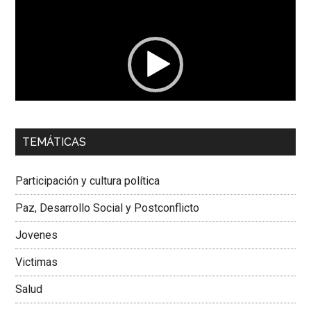
de
vídeo
00:00
01:04
TEMÁTICAS
Dra. Carolina Corcho Mejía,
Presidenta Corporación
Latinoamericana Sur, Vicepresidenta Federación Médica
Participación y cultura política
Colombiana
Paz, Desarrollo Social y Postconflicto
Jovenes
Victimas
Salud