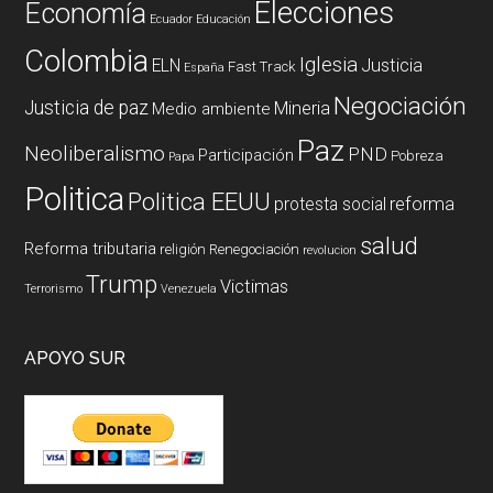
Elecciones
Economía
Ecuador
Educación
Colombia
Iglesia
ELN
Justicia
Fast Track
España
Negociación
Justicia de paz
Mineria
Medio ambiente
Paz
Neoliberalismo
PND
Participación
Pobreza
Papa
Politica
Politica EEUU
reforma
protesta social
salud
Reforma tributaria
religión
Renegociación
revolucion
Trump
Victimas
Terrorismo
Venezuela
APOYO SUR