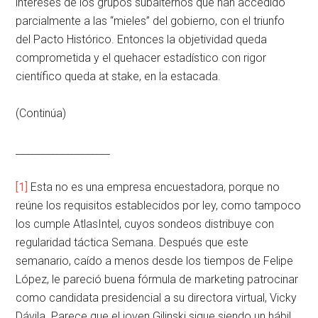
intereses de los grupos subalternos que han accedido
parcialmente a las “mieles” del gobierno, con el triunfo
del Pacto Histórico. Entonces la objetividad queda
comprometida y el quehacer estadístico con rigor
científico queda at stake, en la estacada.
(Continúa)
___________________
[1]
Esta no es una empresa encuestadora, porque no
reúne los requisitos establecidos por ley, como tampoco
los cumple AtlasIntel, cuyos sondeos distribuye con
regularidad táctica Semana. Después que este
semanario, caído a menos desde los tiempos de Felipe
López, le pareció buena fórmula de marketing patrocinar
como candidata presidencial a su directora virtual, Vicky
Dávila. Parece que el joven Gilinski sigue siendo un hábil