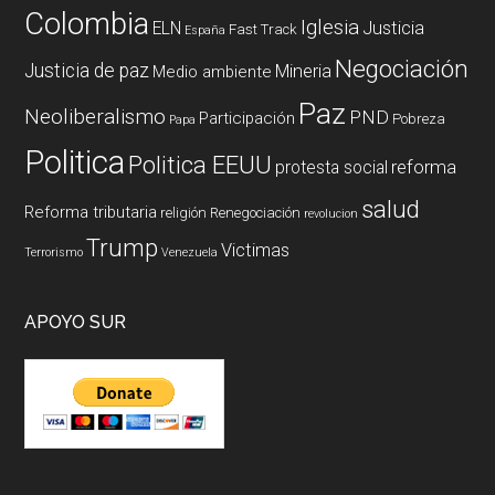
Colombia
Iglesia
ELN
Justicia
Fast Track
España
Negociación
Justicia de paz
Mineria
Medio ambiente
Paz
Neoliberalismo
PND
Participación
Pobreza
Papa
Politica
Politica EEUU
reforma
protesta social
salud
Reforma tributaria
religión
Renegociación
revolucion
Trump
Victimas
Terrorismo
Venezuela
APOYO SUR