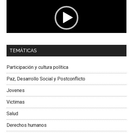
vídeo
00:00
01:04
TEMÁTICAS
Dra. Carolina Corcho Mejía,
Presidenta Corporación
Latinoamericana Sur, Vicepresidenta Federación Médica
Participación y cultura política
Colombiana
Paz, Desarrollo Social y Postconflicto
Jovenes
Victimas
Salud
Derechos humanos