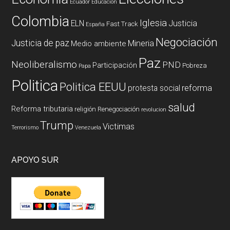
Ecuador
Educación
Colombia
Iglesia
ELN
Justicia
Fast Track
España
Negociación
Justicia de paz
Mineria
Medio ambiente
Paz
Neoliberalismo
PND
Participación
Pobreza
Papa
Politica
Politica EEUU
reforma
protesta social
salud
Reforma tributaria
religión
Renegociación
revolucion
Trump
Victimas
Terrorismo
Venezuela
APOYO SUR