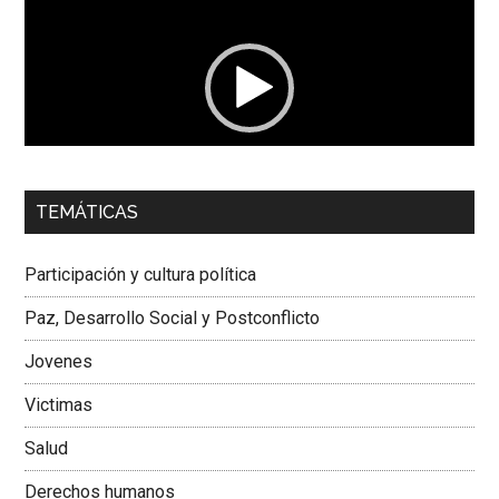
de
vídeo
00:00
01:04
TEMÁTICAS
Dra. Carolina Corcho Mejía,
Presidenta Corporación
Latinoamericana Sur, Vicepresidenta Federación Médica
Participación y cultura política
Colombiana
Paz, Desarrollo Social y Postconflicto
Jovenes
Victimas
Salud
Derechos humanos