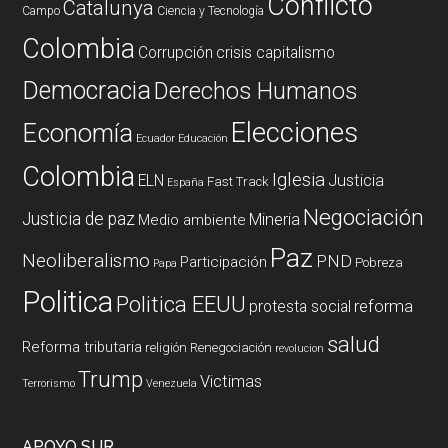
Conflicto
Catalunya
Campo
Ciencia y Tecnología
Colombia
Corrupción
crisis capitalismo
Democracia
Derechos Humanos
Elecciones
Economía
Ecuador
Educación
Colombia
Iglesia
ELN
Justicia
Fast Track
España
Negociación
Justicia de paz
Mineria
Medio ambiente
Paz
Neoliberalismo
PND
Participación
Pobreza
Papa
Politica
Politica EEUU
reforma
protesta social
salud
Reforma tributaria
religión
Renegociación
revolucion
Trump
Victimas
Terrorismo
Venezuela
APOYO SUR