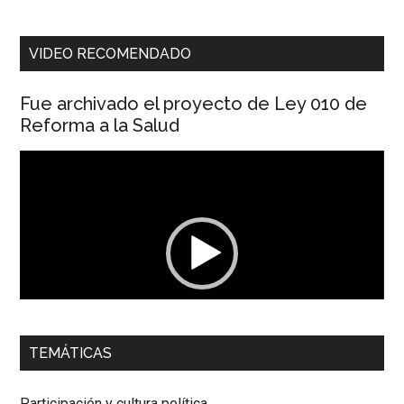
VIDEO RECOMENDADO
Fue archivado el proyecto de Ley 010 de
Reforma a la Salud
Reproductor
de
vídeo
00:00
01:04
TEMÁTICAS
Dra. Carolina Corcho Mejía,
Presidenta Corporación
Latinoamericana Sur, Vicepresidenta Federación Médica
Participación y cultura política