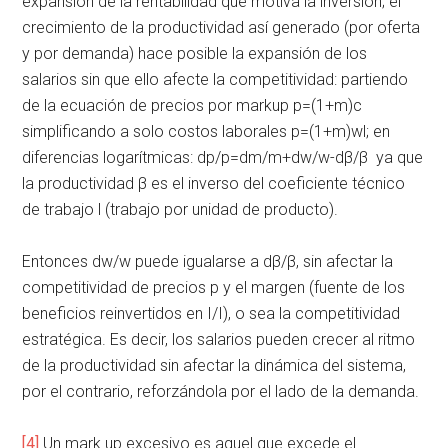
expansión de la rentabilidad que motiva la inversión; el
crecimiento de la productividad así generado (por oferta
y por demanda) hace posible la expansión de los
salarios sin que ello afecte la competitividad: partiendo
de la ecuación de precios por markup p=(1+m)c
simplificando a solo costos laborales p=(1+m)wl; en
diferencias logarítmicas: dp/p=dm/m+dw/w-dβ/β ya que
la productividad β es el inverso del coeficiente técnico
de trabajo l (trabajo por unidad de producto).
Entonces dw/w puede igualarse a dβ/β, sin afectar la
competitividad de precios p y el margen (fuente de los
beneficios reinvertidos en I/I), o sea la competitividad
estratégica. Es decir, los salarios pueden crecer al ritmo
de la productividad sin afectar la dinámica del sistema,
por el contrario, reforzándola por el lado de la demanda.
[4]
Un mark up excesivo es aquel que excede el