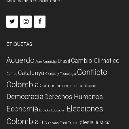
Abelardo de la Espriella- Parte 1
ETIQUETAS
Acuerdo
Cambio Climatico
Brasil
Amnistia
Agro
Conflicto
Catalunya
Campo
Ciencia y Tecnología
Colombia
Corrupción
crisis capitalismo
Democracia
Derechos Humanos
Elecciones
Economía
Ecuador
Educación
Colombia
Iglesia
ELN
Justicia
Fast Track
España