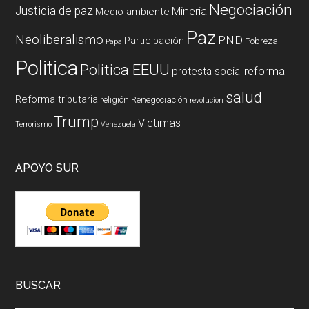
Negociación
Justicia de paz
Mineria
Medio ambiente
Paz
Neoliberalismo
PND
Participación
Pobreza
Papa
Politica
Politica EEUU
reforma
protesta social
salud
Reforma tributaria
religión
Renegociación
revolucion
Trump
Victimas
Terrorismo
Venezuela
APOYO SUR
BUSCAR