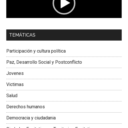
00:00
01:04
TEMÁTICAS
Dra. Carolina Corcho Mejía,
Presidenta Corporación
Latinoamericana Sur, Vicepresidenta Federación Médica
Participación y cultura política
Colombiana
Paz, Desarrollo Social y Postconflicto
Jovenes
Victimas
Salud
Derechos humanos
Democracia y ciudadania