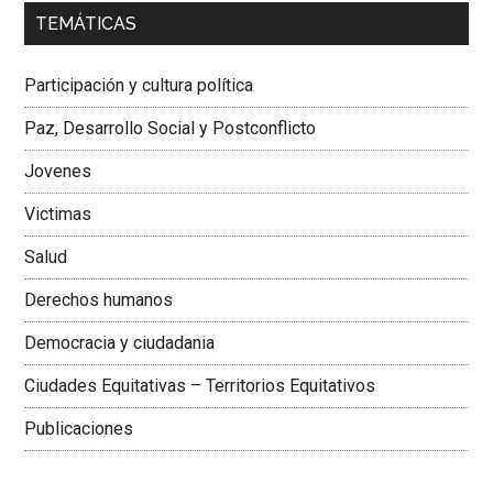
00:00
01:04
TEMÁTICAS
Dra. Carolina Corcho Mejía,
Presidenta Corporación
Latinoamericana Sur, Vicepresidenta Federación Médica
Participación y cultura política
Colombiana
Paz, Desarrollo Social y Postconflicto
Jovenes
Victimas
Salud
Derechos humanos
Democracia y ciudadania
Ciudades Equitativas – Territorios Equitativos
Publicaciones