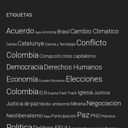
ETIQUETAS
Acuerdo
Cambio Climatico
Brasil
Amnistia
Agro
Conflicto
Catalunya
Campo
Ciencia y Tecnología
Colombia
Corrupción
crisis capitalismo
Democracia
Derechos Humanos
Elecciones
Economía
Ecuador
Educación
Colombia
Iglesia
ELN
Justicia
Fast Track
España
Negociación
Justicia de paz
Mineria
Medio ambiente
Paz
Neoliberalismo
PND
Participación
Pobreza
Papa
Politica