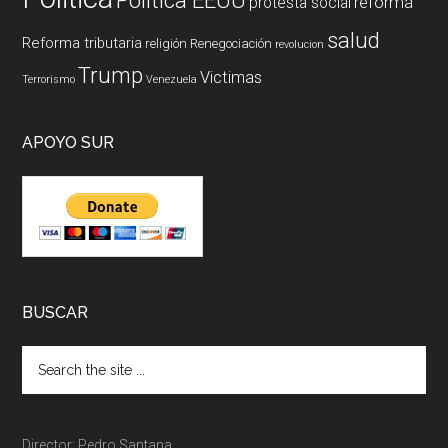
Politica EEUU
reforma
protesta social
salud
Reforma tributaria
religión
Renegociación
revolucion
Trump
Victimas
Terrorismo
Venezuela
APOYO SUR
BUSCAR
Director: Pedro Santana