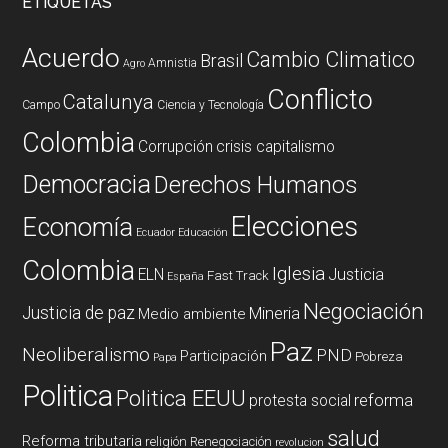
ETIQUETAS
Acuerdo
Cambio Climatico
Brasil
Amnistia
Agro
Conflicto
Catalunya
Campo
Ciencia y Tecnología
Colombia
Corrupción
crisis capitalismo
Democracia
Derechos Humanos
Elecciones
Economía
Ecuador
Educación
Colombia
Iglesia
ELN
Justicia
Fast Track
España
Negociación
Justicia de paz
Mineria
Medio ambiente
Paz
Neoliberalismo
PND
Participación
Pobreza
Papa
Politica
Politica EEUU
reforma
protesta social
salud
Reforma tributaria
religión
Renegociación
revolucion