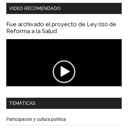
VIDEO RECOMENDADO
Fue archivado el proyecto de Ley 010 de
Reforma a la Salud
Reproductor
de
vídeo
00:00
01:04
TEMÁTICAS
Dra. Carolina Corcho Mejía,
Presidenta Corporación
Latinoamericana Sur, Vicepresidenta Federación Médica
Participación y cultura política
Colombiana