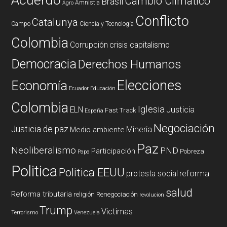
Cambio Climatico
Brasil
Amnistia
Agro
Conflicto
Catalunya
Campo
Ciencia y Tecnología
Colombia
Corrupción
crisis capitalismo
Democracia
Derechos Humanos
Elecciones
Economía
Ecuador
Educación
Colombia
Iglesia
ELN
Justicia
Fast Track
España
Negociación
Justicia de paz
Mineria
Medio ambiente
Paz
Neoliberalismo
PND
Participación
Pobreza
Papa
Politica
Politica EEUU
reforma
protesta social
salud
Reforma tributaria
religión
Renegociación
revolucion
Trump
Victimas
Terrorismo
Venezuela