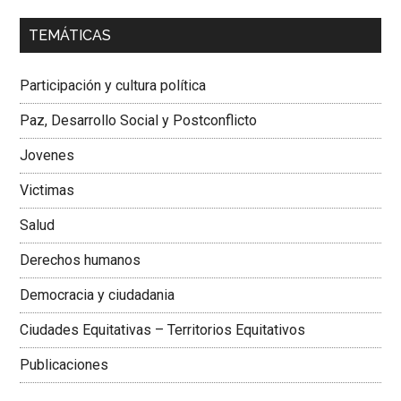
00:00
01:04
TEMÁTICAS
Dra. Carolina Corcho Mejía,
Presidenta Corporación
Latinoamericana Sur, Vicepresidenta Federación Médica
Participación y cultura política
Colombiana
Paz, Desarrollo Social y Postconflicto
Jovenes
Victimas
Salud
Derechos humanos
Democracia y ciudadania
Ciudades Equitativas – Territorios Equitativos
Publicaciones