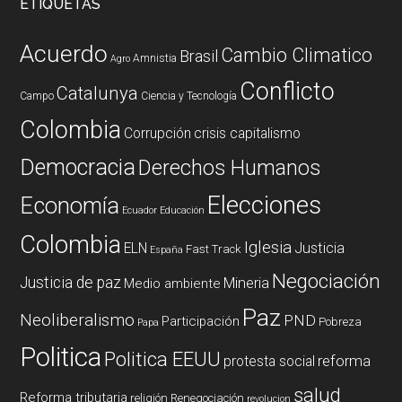
ETIQUETAS
Acuerdo
Cambio Climatico
Brasil
Amnistia
Agro
Conflicto
Catalunya
Campo
Ciencia y Tecnología
Colombia
Corrupción
crisis capitalismo
Democracia
Derechos Humanos
Elecciones
Economía
Ecuador
Educación
Colombia
Iglesia
ELN
Justicia
Fast Track
España
Negociación
Justicia de paz
Mineria
Medio ambiente
Paz
Neoliberalismo
PND
Participación
Pobreza
Papa
Politica
Politica EEUU
reforma
protesta social
salud
Reforma tributaria
religión
Renegociación
revolucion