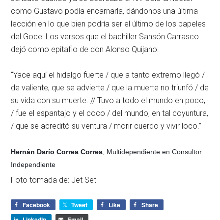
como Gustavo podía encarnarla, dándonos una última
lección en lo que bien podría ser el último de los papeles
del Goce: Los versos que el bachiller Sansón Carrasco
dejó como epitafio de don Alonso Quijano:
“Yace aquí el hidalgo fuerte / que a tanto extremo llegó /
de valiente, que se advierte / que la muerte no triunfó / de
su vida con su muerte. // Tuvo a todo el mundo en poco,
/ fue el espantajo y el coco / del mundo, en tal coyuntura,
/ que se acreditó su ventura / morir cuerdo y vivir loco.”
Hernán Darío Correa Correa
,
Multidependiente en Consultor
Independiente
Foto tomada de:
Jet Set
Facebook
Tweet
Like
Share
LinkedIn
Email