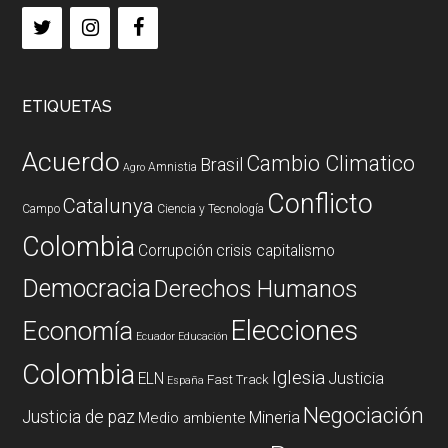
ETIQUETAS
Acuerdo
Cambio Climatico
Brasil
Amnistia
Agro
Conflicto
Catalunya
Campo
Ciencia y Tecnología
Colombia
Corrupción
crisis capitalismo
Democracia
Derechos Humanos
Elecciones
Economía
Ecuador
Educación
Colombia
Iglesia
ELN
Justicia
Fast Track
España
Negociación
Justicia de paz
Mineria
Medio ambiente