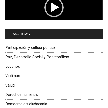
00:00
01:04
TEMÁTICAS
Dra. Carolina Corcho Mejía,
Presidenta Corporación
Latinoamericana Sur, Vicepresidenta Federación Médica
Participación y cultura política
Colombiana
Paz, Desarrollo Social y Postconflicto
Jovenes
Victimas
Salud
Derechos humanos
Democracia y ciudadania