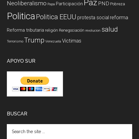
Paz
Neoliberalismo
PND
Participación
Pobreza
Papa
Politica
Politica EEUU
reforma
protesta social
salud
Reforma tributaria
religión
Renegociación
revolucion
Trump
Victimas
Terrorismo
Venezuela
APOYO SUR
BUSCAR