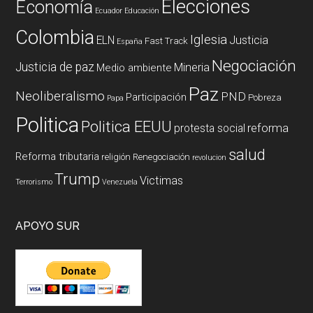
Elecciones
Economía
Ecuador
Educación
Colombia
Iglesia
ELN
Justicia
Fast Track
España
Negociación
Justicia de paz
Mineria
Medio ambiente
Paz
Neoliberalismo
PND
Participación
Pobreza
Papa
Politica
Politica EEUU
reforma
protesta social
salud
Reforma tributaria
religión
Renegociación
revolucion
Trump
Victimas
Terrorismo
Venezuela
APOYO SUR