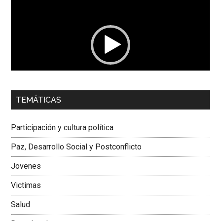
de
vídeo
00:00
01:04
TEMÁTICAS
Dra. Carolina Corcho Mejía,
Presidenta Corporación
Latinoamericana Sur, Vicepresidenta Federación Médica
Participación y cultura política
Colombiana
Paz, Desarrollo Social y Postconflicto
Jovenes
Victimas
Salud