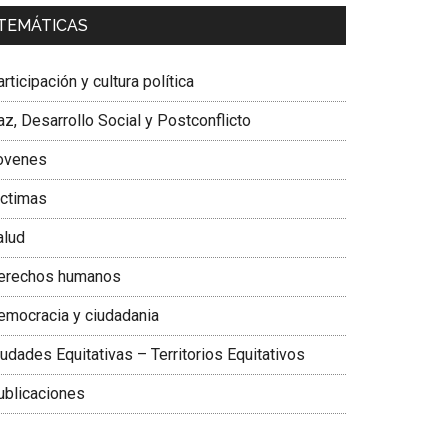
a. Carolina Corcho Mejía,
Presidenta Corporación
TEMÁTICAS
atinoamericana Sur, Vicepresidenta Federación
édica Colombiana
rticipación y cultura política
z, Desarrollo Social y Postconflicto
ovenes
ictimas
alud
erechos humanos
emocracia y ciudadania
udades Equitativas – Territorios Equitativos
ublicaciones