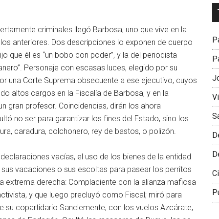
Dr
L
biertamente criminales llegó Barbosa, uno que vive en la
M
Pa
 los anteriores. Dos descripciones lo exponen de cuerpo
jo que él es “un bobo con poder”, y la del periodista
Pa
tanero”. Personaje con escasas luces, elegido por su
J
 por una Corte Suprema obsecuente a ese ejecutivo, cuyos
 altos cargos en la Fiscalía de Barbosa, y en la
V
n gran profesor. Coincidencias, dirán los ahora
S
tó no ser para garantizar los fines del Estado, sino los
ra, caradura, colchonero, rey de bastos, o polizón.
D
D
e declaraciones vacías, el uso de los bienes de la entidad
a sus vacaciones o sus escoltas para pasear los perritos
Ci
e la extrema derecha: Complaciente con la alianza mafiosa
P
tivista, y que luego precluyó como Fiscal; miró para
 su copartidario Sanclemente, con los vuelos Azcárate,