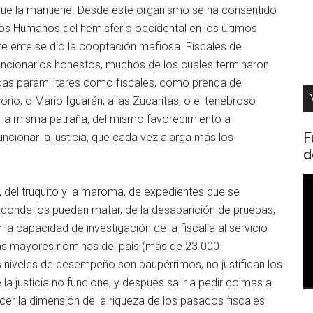
r que la mantiene. Desde este organismo se ha consentido
os Humanos del hemisferio occidental en los últimos
este ente se dio la cooptación mafiosa. Fiscales de
uncionarios honestos, muchos de los cuales terminaron
das paramilitares como fiscales, como prenda de
rio, o Mario Iguarán, alias Zucaritas, o el tenebroso
 la misma patraña, del mismo favorecimiento a
F
uncionar la justicia, que cada vez alarga más los
d
R
del truquito y la maroma, de expedientes que se
d
adonde los puedan matar, de la desaparición de pruebas,
v
la capacidad de investigación de la fiscalía al servicio
las mayores nóminas del país (más de 23.000
s niveles de desempeño son paupérrimos, no justifican los
a justicia no funcione, y después salir a pedir coimas a
ocer la dimensión de la riqueza de los pasados fiscales