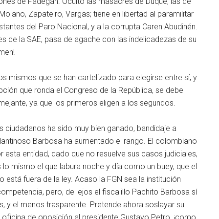
iones de Fadegán. Ocultó las masacres de Duque, las de
olano, Zapateiro, Vargas; tiene en libertad al paramilitar
stantes del Paro Nacional, y a la corrupta Caren Abudinén.
nes de la SAE, pasa de agache con las indelicadezas de su
imen!
los mismos que se han cartelizado para elegirse entre sí, y
rupción que ronda el Congreso de la República, se debe
emejante, ya que los primeros eligen a los segundos.
os ciudadanos ha sido muy bien ganado, bandidaje a
ablantinoso Barbosa ha aumentado el rango. El colombiano
r esta entidad, dado que no resuelve sus casos judiciales,
s lo mismo el que labura noche y día como un buey, que el
o está fuera de la ley. Acaso la FGN sea la institución
ompetencia, pero, de lejos el fiscalillo Pachito Barbosa sí
s, y el menos trasparente. Pretende ahora soslayar su
a oficina de oposición al presidente Gustavo Petro, ¡como