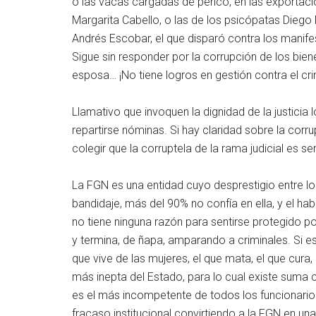
o las vacas cargadas de perico, en las exportac
Margarita Cabello, o las de los psicópatas Diego M
Andrés Escobar, el que disparó contra los manife
Sigue sin responder por la corrupción de los bie
esposa… ¡No tiene logros en gestión contra el cr
Llamativo que invoquen la dignidad de la justicia 
repartirse nóminas. Si hay claridad sobre la cor
colegir que la corruptela de la rama judicial es s
La FGN es una entidad cuyo desprestigio entre l
bandidaje, más del 90% no confía en ella, y el h
no tiene ninguna razón para sentirse protegido po
y termina, de ñapa, amparando a criminales. Si e
que vive de las mujeres, el que mata, el que cura, 
más inepta del Estado, para lo cual existe suma c
es el más incompetente de todos los funcionario
fracaso institucional convirtiendo a la FGN en un