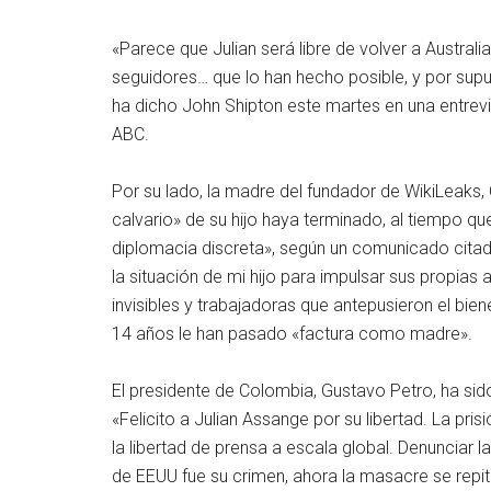
«Parece que Julian será libre de volver a Australi
seguidores… que lo han hecho posible, y por supue
ha dicho John Shipton este martes en una entrevi
ABC.
Por su lado, la madre del fundador de WikiLeaks,
calvario» de su hijo haya terminado, al tiempo qu
diplomacia discreta», según un comunicado citad
la situación de mi hijo para impulsar sus propia
invisibles y trabajadoras que antepusieron el bien
14 años le han pasado «factura como madre».
El presidente de Colombia, Gustavo Petro, ha sido
«Felicito a Julian Assange por su libertad. La pri
la libertad de prensa a escala global. Denunciar l
de EEUU fue su crimen, ahora la masacre se repit