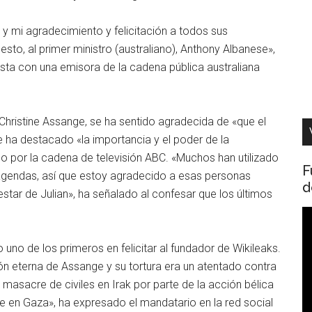
a y mi agradecimiento y felicitación a todos sus
sto, al primer ministro (australiano), Anthony Albanese»,
sta con una emisora de la cadena pública australiana
 Christine Assange, se ha sentido agradecida de «que el
e ha destacado «la importancia y el poder de la
o por la cadena de televisión ABC. «Muchos han utilizado
F
s agendas, así que estoy agradecido a esas personas
d
estar de Julian», ha señalado al confesar que los últimos
R
d
 uno de los primeros en felicitar al fundador de Wikileaks.
v
sión eterna de Assange y su tortura era un atentado contra
a masacre de civiles en Irak por parte de la acción bélica
e en Gaza», ha expresado el mandatario en la red social