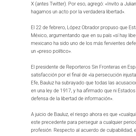
X (antes Twitter). Por eso, agregó: «Invito a Juli
hagamos un acto por la verdadera libertad».
El 22 de febrero, López Obrador propuso que Esta
México, argumentando que en su país «sí hay liber
mexicano ha sido uno de los más fervientes defe
un «preso político».
El presidente de Reporteros Sin Fronteras en Es
satisfacción por el final de «la persecución injus
Efe, Bauluz ha subrayado que todas las acusaci
en una ley de 1917, y ha afirmado que ni Estados 
defensa de la libertad de información».
A juicio de Bauluz, el riesgo ahora es que «cualqu
este precedente para perseguir a cualquier period
profesión. Respecto al acuerdo de culpabilidad, 