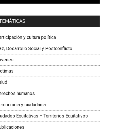
00:00
01:04
a. Carolina Corcho Mejía,
Presidenta Corporación
TEMÁTICAS
atinoamericana Sur, Vicepresidenta Federación
édica Colombiana
rticipación y cultura política
z, Desarrollo Social y Postconflicto
ovenes
ictimas
alud
erechos humanos
emocracia y ciudadania
udades Equitativas – Territorios Equitativos
ublicaciones