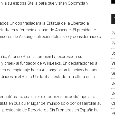
an y a su esposa Stella para que visiten Colombia y
Dr
L
dos Unidos trasladara la Estatua de la Libertad a
M
tad», en referencia al caso de Assange. El presidente
Pa
nsores de Assange, ofreciéndole asilo y considerándolo
Pa
J
paña, Alfonso Bauluz, también ha expresado su
V
ta y cruel» al fundador de WikiLeaks. En declaraciones a
ones de espionaje hacia Assange «son falacias» basadas
S
Unidos ni el Reino Unido «han estado a la altura de la
D
D
ier autócrata, cualquier dictadorzuelo» podrá apelar a
Ci
ista en cualquier lugar del mundo solo por desarrollar su
el presidente de Reporteros Sin Fronteras en España ha
P