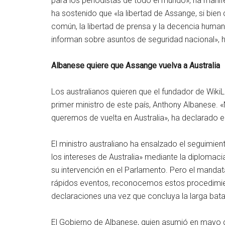
para los periodistas de todo el mundo», ha manife
ha sostenido que «la libertad de Assange, si bien
común, la libertad de prensa y la decencia huma
informan sobre asuntos de seguridad nacional», h
Albanese quiere que Assange vuelva a Australia
Los australianos quieren que el fundador de WikiL
primer ministro de este país, Anthony Albanese.
queremos de vuelta en Australia», ha declarado 
El ministro australiano ha ensalzado el seguimie
los intereses de Australia» mediante la diploma
su intervención en el Parlamento. Pero el mand
rápidos eventos, reconocemos estos procedimien
declaraciones una vez que concluya la larga batal
El Gobierno de Albanese, quien asumió en mayo d