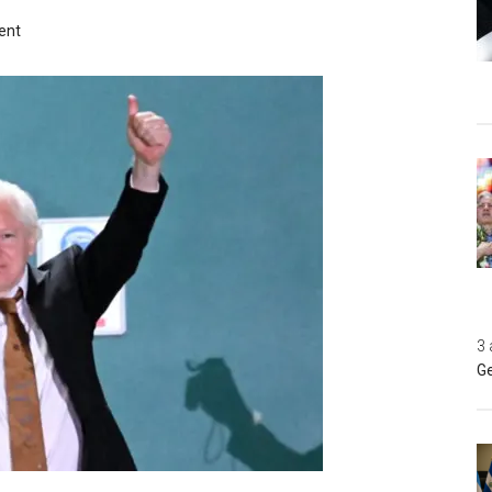
ent
3 
Ge