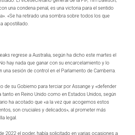
stado. El vicesecretario general de la FIP, Tim Dawson,
 con una condena penal, es una victoria para el sentido
na». «Se ha retirado una sombra sobre todos los que
a apostillado.
eaks regrese a Australia, según ha dicho este martes el
 «No hay nada que ganar con su encarcelamiento y lo
en una sesión de control en el Parlamento de Camberra.
nto de su Gobierno para terciar por Assange y «defender
cia tanto en Reino Unido como en Estados Unidos, según
atario ha acotado que «a la vez que acogemos estos
tos, son cruciales y delicados», al prometer más
la legal.
e 2022 el poder, había solicitado en varias ocasiones a